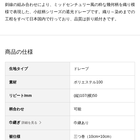
斜線の組み合わせにより、ミッドセンチュリー風の粋な幾何柄を織り模
様で表現した、小紋柄シリーズの遮光ドレープです。織り～染めまでの
工程をすべて日本国内で行っており、品質は折り紙付きです。
商品の仕様
生地タイプ
ドレープ
素材
ポリエステル100
リピート/mm
(縦)107(横)50
柄合わせ
可能
巾継ぎ
巾継あり
詳細を見る
裾仕様
三つ巻（10cm×10cm）