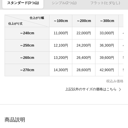
スタンダード(3つ山)
シンプル(2つ山)
フラット(ヒダなし)
仕上がり幅
～100cm
～200cm
～300cm
～4
仕上がり丈
～240cm
11,000円
22,000円
33,000円
44
～250cm
12,100円
24,200円
36,300円
48
～260cm
13,200円
26,400円
39,600円
52
～270cm
14,300円
28,600円
42,900円
57
税込み価格
上記以外のサイズの価格はこちら
商品説明