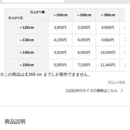
仕上がり幅
～100cm
～200cm
～300cm
～4
仕上がり丈
～120cm
3,850円
5,500円
8,800円
11
～130cm
4,235円
6,050円
9,680円
12
～140cm
4,620円
6,600円
10,560円
13
～150cm
5,005円
7,150円
11,440円
14
※この商品は丈268 cm までしか製作できません。
税込み価格
上記以外のサイズの価格はこちら
商品説明