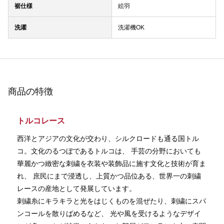
裾仕様
絵羽
洗濯
洗濯機OK
商品の特徴
トルコレース
西洋とアジアの文化が交わり、シルクロードも通る国トル
コ。文化のるつぼであるトルコは、 手芸の分野においても
華麗かつ緻密な刺繍を衣装や装飾品に施す文化と技術が育ま
れ、 庶民にまで浸透し、上質かつ品位ある、世界一の刺繍
レースの産地として発展しています。
刺繍糸にキラキラと光をはじくものを混ぜたり、刺繍にスパ
ンコールを散りばめるなど、 光や風を受けるようなデザイ