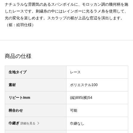
ナチュラルな雰囲気のあるスパンボイルに、モロッカン調の幾何柄を施
したレースです。刺繍糸の中にはレインボーに光るラメ糸を使用して、
光の変化を楽しめます。スカラップの裾が上品な窓辺を演出します。
（裾：絵羽仕様）
商品の仕様
生地タイプ
レース
素材
ポリエステル100
リピート/mm
(縦)895(横)54
柄合わせ
可能
巾継ぎ
巾継なし
詳細を見る