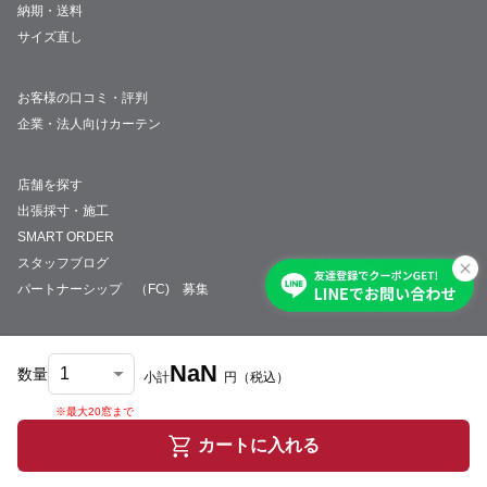
納期・送料
サイズ直し
お客様の口コミ・評判
企業・法人向けカーテン
店舗を探す
出張採寸・施工
SMART ORDER
スタッフブログ
パートナーシップ （FC) 募集
NaN
数量
小計
円
（税込）
会社概要
採用情報
特定商取引法について
プライバシーポリシー
サイトマップ
※最大20窓まで
© JUST CURTAIN
カートに入れる