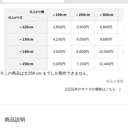
仕上がり幅
～100cm
～200cm
～300cm
～4
仕上がり丈
～120cm
3,850円
5,500円
8,800円
11
～130cm
4,235円
6,050円
9,680円
12
～140cm
4,620円
6,600円
10,560円
13
～150cm
5,005円
7,150円
11,440円
14
※この商品は丈258 cm までしか製作できません。
税込み価格
上記以外のサイズの価格はこちら
商品説明