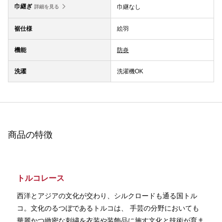
巾継ぎ
巾継なし
詳細を見る
裾仕様
絵羽
機能
防炎
洗濯
洗濯機OK
商品の特徴
トルコレース
西洋とアジアの文化が交わり、シルクロードも通る国トル
コ。文化のるつぼであるトルコは、 手芸の分野においても
華麗かつ緻密な刺繍を衣装や装飾品に施す文化と技術が育ま