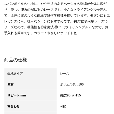
スパンボイルの生地に、やや光沢のあるベージュの刺繍が全体に広が
り、優しい印象の裾絵羽のレースです。小さなトライアングルを連ね
て、全体に波のような曲線で幾何学模様を描いています。モダンにもエ
レガンスにも、様々なシーンにおすすめです。初の”防炎刺繍レース”シ
リーズなので、機能性も◎家庭洗濯OK（ウォッシャブル）なので、お
手入れも簡単です。カラー：やさしいホワイト色
商品の仕様
生地タイプ
レース
素材
ポリエステル100
リピート/mm
(縦)295(横)155
柄合わせ
可能