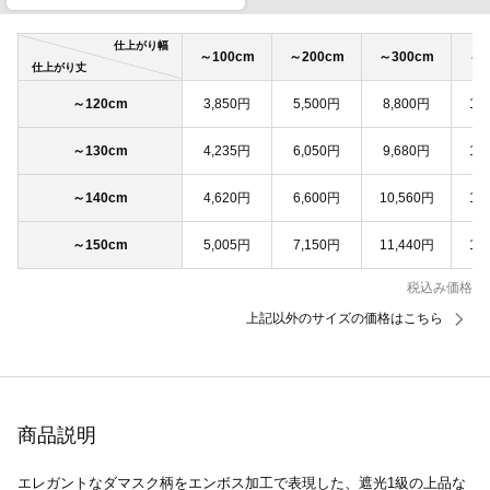
仕上がり幅
～100cm
～200cm
～300cm
～4
仕上がり丈
～120cm
3,850円
5,500円
8,800円
11
～130cm
4,235円
6,050円
9,680円
12
～140cm
4,620円
6,600円
10,560円
13
～150cm
5,005円
7,150円
11,440円
14
税込み価格
上記以外のサイズの価格はこちら
商品説明
エレガントなダマスク柄をエンボス加工で表現した、遮光1級の上品な