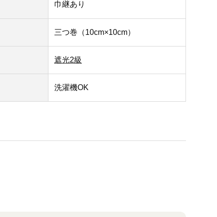
巾継あり
三つ巻（10cm×10cm）
遮光2級
洗濯機OK