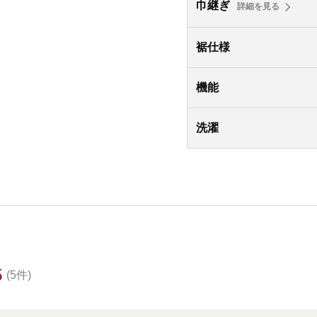
巾継ぎ
詳細を見る
裾仕様
機能
洗濯
5
(5件)