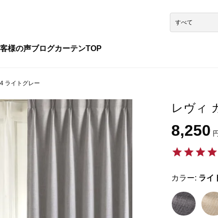
客様の声
ブログ
カーテンTOP
064 ライトグレー
レヴィ カ
8,250
円
カラー:
ライ