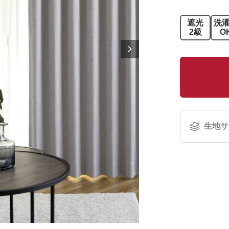
遮光
洗
2級
O
生地サ