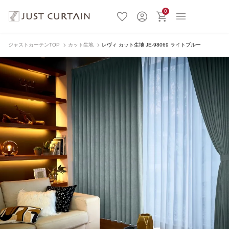
0
ジャストカーテンTOP
カット生地
レヴィ カット生地 JE-98069 ライトブルー