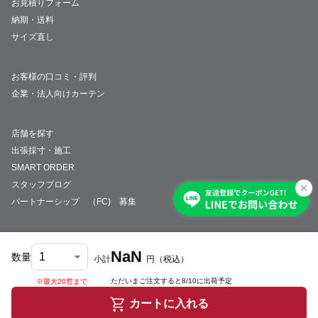
お見積りフォーム
納期・送料
サイズ直し
お客様の口コミ・評判
企業・法人向けカーテン
店舗を探す
出張採寸・施工
SMART ORDER
スタッフブログ
パートナーシップ （FC) 募集
NaN
数量
小計
円
（税込）
会社概要
採用情報
特定商取引法について
プライバシーポリシー
サイトマップ
ただいまご注文すると
8/10
に出荷予定
※最大20窓まで
© JUST CURTAIN
カートに入れる