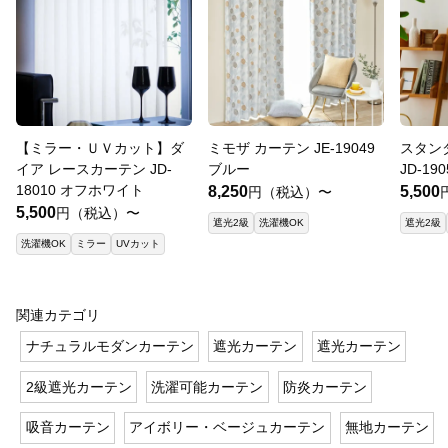
【ミラー・ＵＶカット】ダ
ミモザ カーテン JE-19049
スタン
イア レースカーテン JD-
ブルー
JD-19
18010 オフホワイト
8,250
5,500
円（税込）〜
5,500
円（税込）〜
遮光2級
洗濯機OK
遮光2級
洗濯機OK
ミラー
UVカット
関連カテゴリ
ナチュラルモダンカーテン
遮光カーテン
遮光カーテン
2級遮光カーテン
洗濯可能カーテン
防炎カーテン
吸音カーテン
アイボリー・ベージュカーテン
無地カーテン