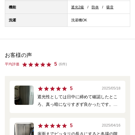
機能
遮光2級
防炎
吸音
洗濯
洗濯機OK
お客様の声
5
平均評価
(6件)
5
2025/05/18
遮光性としては日中に締めて確認したとこ
ろ、真っ暗になりすぎず良かったです。床
にピッタリつけた採寸で作ってもらうと、
より遮光性は高まるのかなと思います。プ
5
2025/04/16
リーツ加工をしないと商品画像よりナチュ
床面までピッタリの長さにすると冬場の隙
ラルな印象で、自分好みでした。