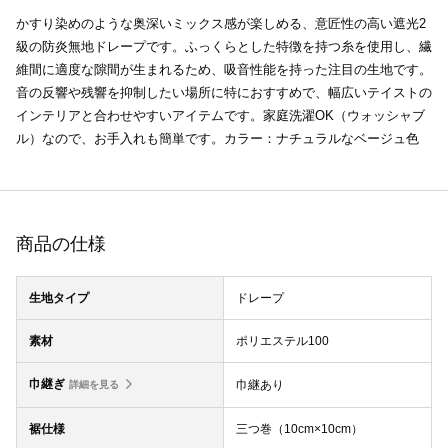
かすり染めのような奥深いミックス感が楽しめる、意匠性の高い遮光2
級の防炎無地ドレープです。ふっくらとした特徴を持つ糸を使用し、繊
維間に適度な隙間が生まれるため、吸音性能を持った注目の生地です。
音の反響や残響を抑制したい場所に特におすすめで、幅広いテイストの
インテリアと合わせやすいアイテムです。家庭洗濯OK（ウォッシャブ
ル）なので、お手入れも簡単です。カラー：ナチュラルなベージュ色
商品の仕様
生地タイプ
ドレープ
素材
ポリエステル100
巾継ぎ
巾継あり
詳細を見る
裾仕様
三つ巻（10cm×10cm）