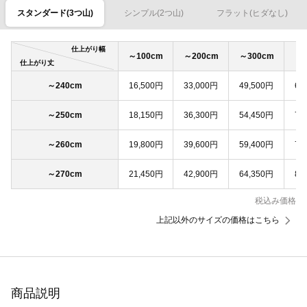
スタンダード(3つ山)
シンプル(2つ山)
フラット(ヒダなし)
仕上がり幅
～100cm
～200cm
～300cm
～4
仕上がり丈
～240cm
16,500円
33,000円
49,500円
66
～250cm
18,150円
36,300円
54,450円
72
～260cm
19,800円
39,600円
59,400円
79
～270cm
21,450円
42,900円
64,350円
85
税込み価格
上記以外のサイズの価格はこちら
商品説明