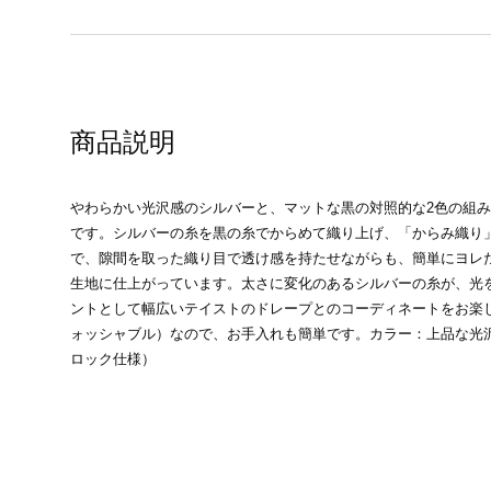
商品説明
やわらかい光沢感のシルバーと、マットな黒の対照的な2色の組
です。シルバーの糸を黒の糸でからめて織り上げ、「からみ織り
で、隙間を取った織り目で透け感を持たせながらも、簡単にヨレ
生地に仕上がっています。太さに変化のあるシルバーの糸が、光
ントとして幅広いテイストのドレープとのコーディネートをお楽
ォッシャブル）なので、お手入れも簡単です。カラー：上品な光
ロック仕様）