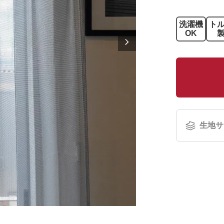
洗濯機
ト
OK
生地サ