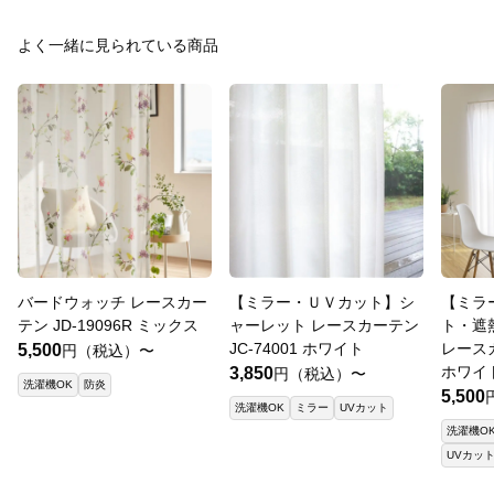
よく一緒に見られている商品
バードウォッチ レースカー
【ミラー・ＵＶカット】シ
【ミラ
テン JD-19096R ミックス
ャーレット レースカーテン
ト・遮
JC-74001 ホワイト
レースカ
5,500
円（税込）〜
ホワイ
3,850
円（税込）〜
洗濯機OK
防炎
5,500
洗濯機OK
ミラー
UVカット
洗濯機O
UVカッ