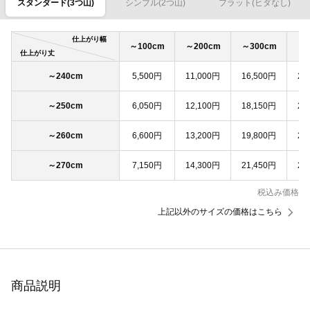
スタンダード(3つ山)
シンプル(2つ山)
フラット(ヒダなし)
仕上がり幅
～100cm
～200cm
～300cm
～4
仕上がり丈
～240cm
5,500円
11,000円
16,500円
22
～250cm
6,050円
12,100円
18,150円
24
～260cm
6,600円
13,200円
19,800円
26
～270cm
7,150円
14,300円
21,450円
28
税込み価格
上記以外のサイズの価格はこちら
商品説明