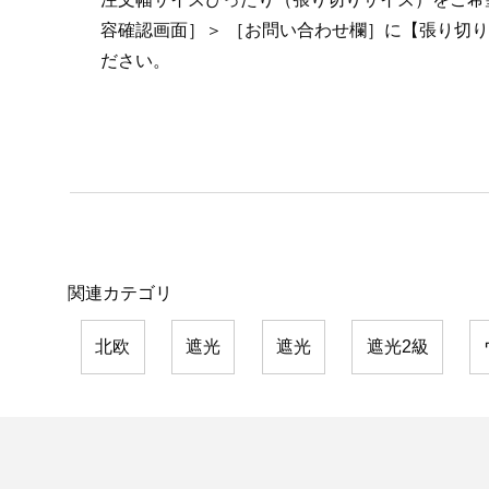
容確認画面］＞ ［お問い合わせ欄］に【張り切
ださい。
関連カテゴリ
北欧
遮光
遮光
遮光2級