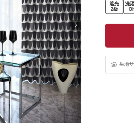
遮光
洗
2級
O
生地サ