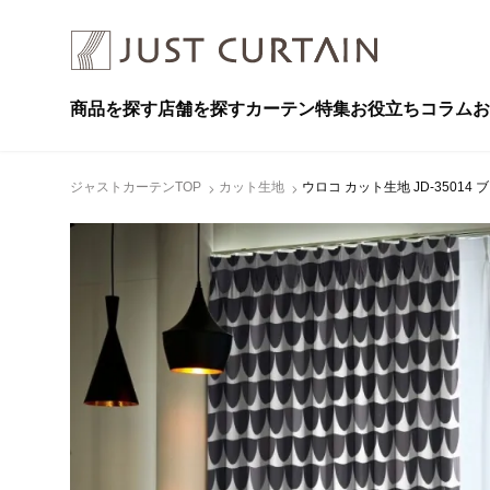
商品を探す
店舗を探す
カーテン特集
お役立ちコラム
お
ジャストカーテンTOP
カット生地
ウロコ カット生地 JD-35014 