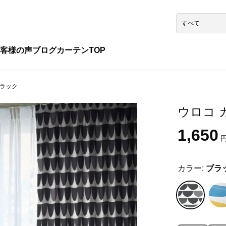
客様の声
ブログ
カーテンTOP
ブラック
ウロコ カ
1,650
円
カラー:
ブラ