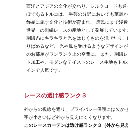
西洋とアジアの文化が交わり、シルクロードも通
ぼであるトルコは、 手芸の分野においても華麗
飾品に施す文化と技術が育まれ、 庶民にまで浸
世界一の刺繍レースの産地として発展しています
刺繍糸にキラキラと光をはじくものを混ぜたり、
りばめるなど、 光や風を受けるようなデザイン
のお部屋がワンランク上の空間に。 また、刺繍
ト加工や、モダンなテイストのレース生地もトル
インで人気です。
レースの透け感ランク３
外からの視線を遮り、プライバシー保護には欠か
字が小さいほど外から見えにくくなります。
このレースカーテンは透け感ランク３（外から見