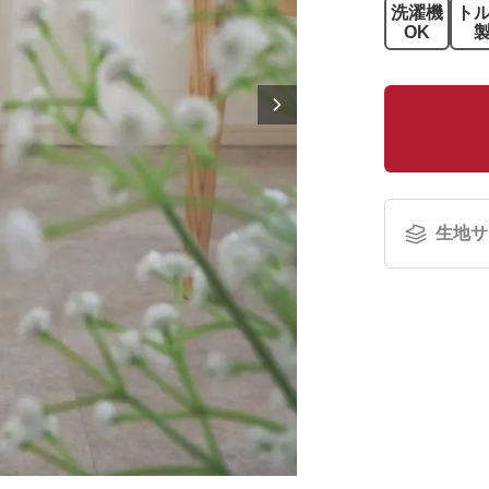
洗濯機
ト
OK
生地サ