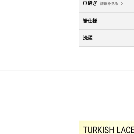
巾継ぎ
詳細を見る
裾仕様
洗濯