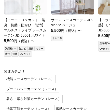
【ミラー・ＵＶカット・消
サーン レースカーテン JD-
【ミラ
臭・抗菌・防かび・防汚】
92772 ベージュ
熱】モ
マルチストライプ レースカ
JD-68
5,500
円（税込）〜
ーテン JD-68001 ホワイト
5,500
トルコ製
5,500
円（税込）〜
洗濯機O
洗濯機OK
防カビ
消臭
ミラー
UVカッ
防汚
抗菌
UVカット
関連カテゴリ
機能レースカーテン（レース）
プライバシーカーテン（レース）
暑さ・寒さ対策カーテン（レース）
洗濯可能カーテン（レース）
遮熱レースカーテン