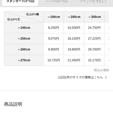
スタンダード(3つ山)
シンプル(2つ山)
フラット(ヒダなし)
仕上がり幅
～100cm
～200cm
～300cm
～4
仕上がり丈
～240cm
8,250円
16,500円
24,750円
33
～250cm
9,075円
18,150円
27,225円
36
～260cm
9,900円
19,800円
29,700円
39
～270cm
10,725円
21,450円
32,175円
42
税込み価格
上記以外のサイズの価格はこちら
商品説明