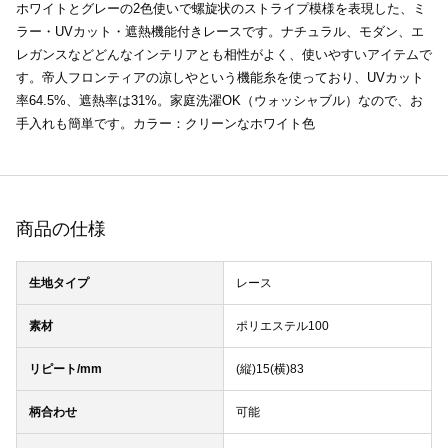
ホワイトとグレーの2色使いで螺旋状のストライプ模様を表現した、ミ
ラー・UVカット・遮熱機能付きレースです。ナチュラル、モダン、エ
レガンスなどどんなインテリアとも相性がよく、使いやすいアイテムで
す。帝人フロンティアの凉しやという機能糸を使っており、UVカット
率64.5%、遮熱率は31%。家庭洗濯OK（ウォッシャブル）なので、お
手入れも簡単です。カラー：クリーンなホワイト色
商品の仕様
生地タイプ
レース
素材
ポリエステル100
リピート/mm
(縦)15(横)83
柄合わせ
可能