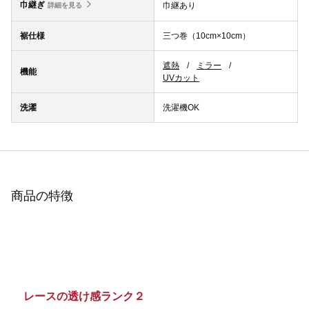
巾継ぎ
巾継あり
詳細を見る
裾仕様
三つ巻（10cm×10cm）
遮熱
ミラー
機能
UVカット
洗濯
洗濯機OK
商品の特徴
レースの透け感ランク２