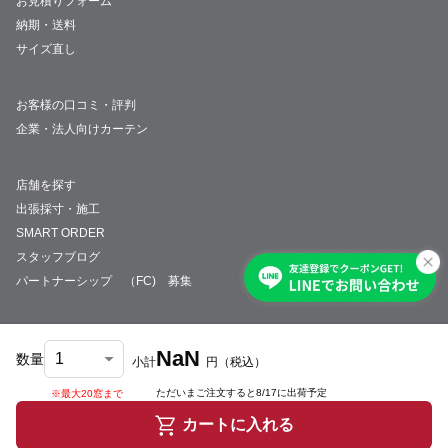
お見積りフォーム
納期・送料
サイズ直し
お客様の口コミ・評判
企業・法人向けカーテン
店舗を探す
出張採寸・施工
SMART ORDER
スタッフブログ
パートナーシップ （FC) 募集
NaN
数量
小計
円
（税込）
会社概要
採用情報
特定商取引法について
プライバシーポリシー
サイトマップ
ただいまご注文すると
8/17
に出荷予定
※最大20窓まで
© JUST CURTAIN
カートに入れる