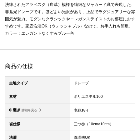
洗練されたアラベスク（唐草）模様を繊細なジャカード織で表現した、
非遮光ドレープです。ほどよい光沢があり、上品でラグジュアリーな雰
囲気が魅力。モダンなクラシックやエレガンステイストのお部屋におす
すめです。家庭洗濯OK（ウォッシャブル）なので、お手入れも簡単。
カラー：エレガントなくすみブルー色
商品の仕様
生地タイプ
ドレープ
素材
ポリエステル100
巾継ぎ
巾継あり
詳細を見る
裾仕様
三つ巻（10cm×10cm）
洗濯
洗濯機OK