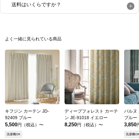
送料はいくらですか？
よく一緒に見られている商品
キフジン カーテン JD-
ディープフォレスト カーテ
パルヌ 
92409 ブルー
ン JE-91018 イエロー
ブルー
5,500
8,250
3,850
円（税込）〜
円（税込）〜
洗濯機OK
洗濯機O