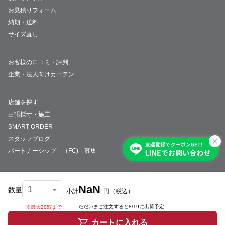
お見積りフォーム
納期・送料
サイズ直し
お客様の口コミ・評判
企業・法人向けカーテン
店舗を探す
出張採寸・施工
SMART ORDER
スタッフブログ
パートナーシップ （FC) 募集
NaN
数量
小計
円
（税込）
会社概要
採用情報
特定商取引法について
プライバシーポリシー
サイトマップ
ただいまご注文すると
8/19
に出荷予定
※最大20窓まで
© JUST CURTAIN
カートに入れる