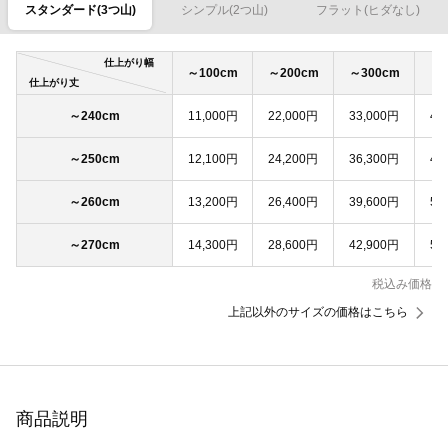
スタンダード(3つ山)
シンプル(2つ山)
フラット(ヒダなし)
仕上がり幅
～100cm
～200cm
～300cm
～4
仕上がり丈
～240cm
11,000円
22,000円
33,000円
44
～250cm
12,100円
24,200円
36,300円
48
～260cm
13,200円
26,400円
39,600円
52
～270cm
14,300円
28,600円
42,900円
57
税込み価格
上記以外のサイズの価格はこちら
商品説明