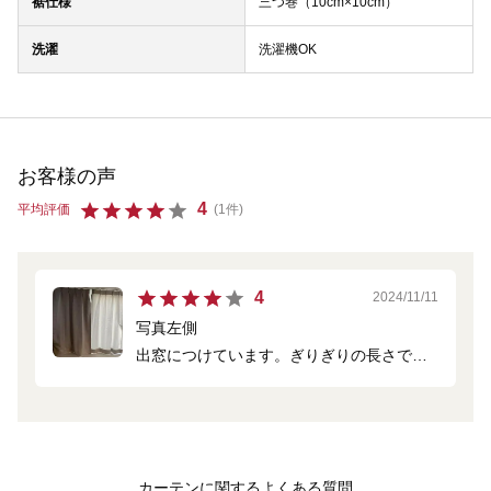
裾仕様
三つ巻（10cm×10cm）
洗濯
洗濯機OK
お客様の声
4
平均評価
(1件)
4
2024/11/11
写真左側
出窓につけています。ぎりぎりの長さで注
文しましたので、少しですが裾が浮く部分
と擦る部分があります。フックのアジャス
ターで調整可能な範囲です。
左側はあまり朝陽が入らない方が良かった
カーテンに関するよくある質問