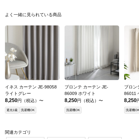
よく一緒に見られている商品
イネス カーテン JE-98058
ブロンテ カーテン JE-
ブロンテ
ライトグレー
86009 ホワイト
8601
8,250
8,250
8,250
円（税込）〜
円（税込）〜
遮光1級
洗濯機OK
洗濯機OK
洗濯機O
関連カテゴリ