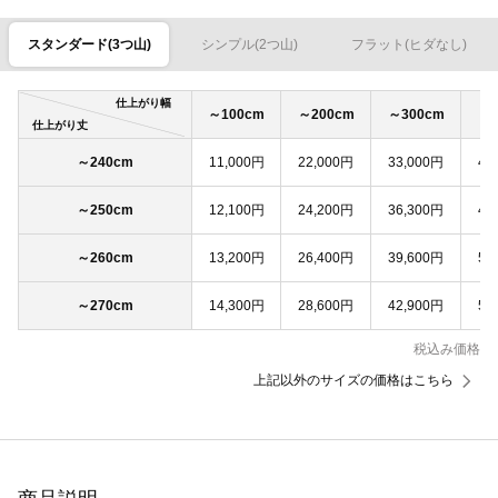
スタンダード(3つ山)
シンプル(2つ山)
フラット(ヒダなし)
仕上がり幅
～100cm
～200cm
～300cm
～4
仕上がり丈
～240cm
11,000円
22,000円
33,000円
44
～250cm
12,100円
24,200円
36,300円
48
～260cm
13,200円
26,400円
39,600円
52
～270cm
14,300円
28,600円
42,900円
57
税込み価格
上記以外のサイズの価格はこちら