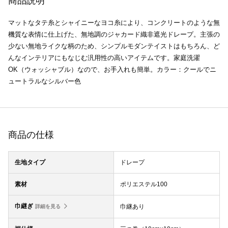
商品説明
マットなタテ糸とシャイニーなヨコ糸により、コンクリートのような無
機質な表情に仕上げた、無地調のジャカード織非遮光ドレープ。主張の
少ない無地ライクな柄のため、シンプルモダンテイストはもちろん、ど
んなインテリアにもなじむ汎用性の高いアイテムです。家庭洗濯
OK（ウォッシャブル）なので、お手入れも簡単。カラー：クールでニ
ュートラルなシルバー色
商品の仕様
生地タイプ
ドレープ
素材
ポリエステル100
巾継ぎ
巾継あり
詳細を見る