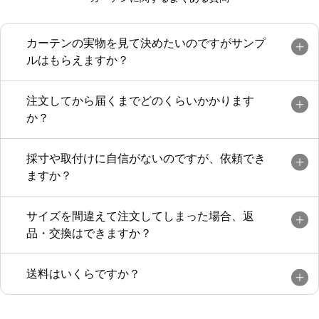
ので遮光裏地ありにし、右側は同じカーテ
ンですが裏地なし。日中は写真のように違
うカーテンのように見えますが、夜は同じ
カーテンの実物を見て決めたいのですがサンプ
色になり昼夜で雰囲気が変わり気に入って
ルはもらえますか？
います。
裏地ありですが、以前使用していた遮光カ
注文してから届くまでどのくらいかかります
ーテンより軽く薄くて良いです。
か？
採寸や取付けに自信がないのですが、依頼でき
ますか？
サイズを間違えて注文してしまった場合、返
品・交換はできますか？
送料はいくらですか？