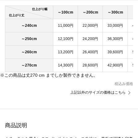
仕上がり幅
～100cm
～200cm
～300cm
～4
仕上がり丈
～240cm
11,000円
22,000円
33,000円
44
～250cm
12,100円
24,200円
36,300円
48
～260cm
13,200円
26,400円
39,600円
52
～270cm
14,300円
28,600円
42,900円
57
※この商品は丈270 cm までしか製作できません。
税込み価格
上記以外のサイズの価格はこちら
商品説明