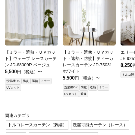
【ミラー・遮熱・ＵＶカッ
【ミラー・遮像・ＵＶカッ
エリー
ト】ウェーブ レースカーテ
ト・遮熱・防蚊】ティーカ
JE-92
ン JD-68009R ベージュ
レースカーテン JD-75031
8,250
ホワイト
5,500
円（税込）〜
トルコ製
5,500
円（税込）〜
洗濯機OK
防炎
遮熱
ミラー
洗濯機OK
防蚊
遮熱
ミラー
UVカット
UVカット
遮像
関連カテゴリ
トルコレースカーテン（刺繍）
洗濯可能カーテン（レース）