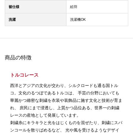
裾仕様
絵羽
洗濯
洗濯機OK
商品の特徴
トルコレース
西洋とアジアの文化が交わり、シルクロードも通る国トル
コ。文化のるつぼであるトルコは、 手芸の分野においても
華麗かつ緻密な刺繍を衣装や装飾品に施す文化と技術が育ま
れ、 庶民にまで浸透し、上質かつ品位ある、世界一の刺繍
レースの産地として発展しています。
刺繍糸にキラキラと光をはじくものを混ぜたり、刺繍にスパ
ンコールを散りばめるなど、 光や風を受けるようなデザイ