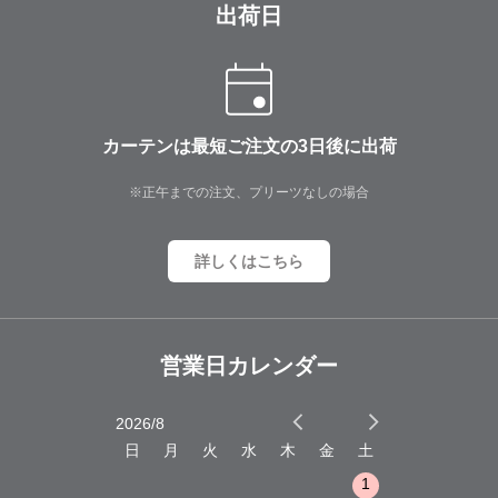
出荷日
カーテンは最短ご注文の3日後に出荷
※正午までの注文、プリーツなしの場合
詳しくはこちら
営業日カレンダー
2026/8
2026/9
木
金
土
日
月
火
水
木
金
土
日
月
火
1
2
3
1
1