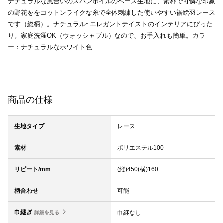
ナチュラルな風合いのスパンボイルのベース生地に、素朴で可憐な印象
の野花ををコットンライクな糸で全体刺繍した使いやすい裾絵羽レース
です（総柄）。ナチュラル~エレガントテイストのインテリアにぴった
り。家庭洗濯OK（ウォッシャブル）なので、お手入れも簡単。カラ
ー：ナチュラルなホワイト色
商品の仕様
生地タイプ
レース
素材
ポリエステル100
リピート/mm
(縦)450(横)160
柄合わせ
可能
巾継ぎ
巾継なし
詳細を見る