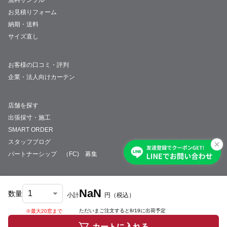
無料サンプル
お見積りフォーム
納期・送料
サイズ直し
お客様の口コミ・評判
企業・法人向けカーテン
店舗を探す
出張採寸・施工
SMART ORDER
スタッフブログ
パートナーシップ （FC) 募集
NaN
数量
小計
円
（税込）
会社概要
採用情報
特定商取引法について
プライバシーポリシー
サイトマップ
ただいまご注文すると
8/19
に出荷予定
※最大20窓まで
© JUST CURTAIN
カートに入れる