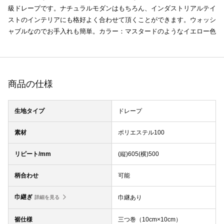
級ドレープです。ナチュラルモダンはもちろん、インダストリアルテイ
ストのインテリアにも格好よく合わせて頂くことができます。ウォッシ
ャブルなのでお手入れも簡単。カラー：マスタードのようなイエロー色
商品の仕様
生地タイプ
ドレープ
素材
ポリエステル100
リピート/mm
(縦)605(横)500
柄合わせ
可能
巾継ぎ
巾継あり
詳細を見る
裾仕様
三つ巻（10cm×10cm）