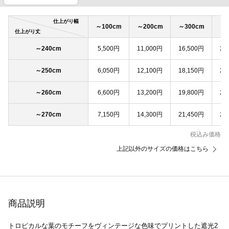
仕上がり幅
～100cm
～200cm
～300cm
～4
仕上がり丈
～240cm
5,500円
11,000円
16,500円
22
～250cm
6,050円
12,100円
18,150円
24
～260cm
6,600円
13,200円
19,800円
26
～270cm
7,150円
14,300円
21,450円
28
税込み価格
上記以外のサイズの価格はこちら
商品説明
トロピカルな葉のモチーフをヴィンテージな色味でプリントした遮光2