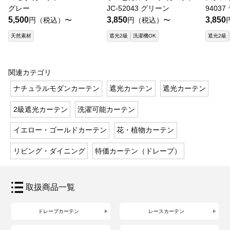
グレー
JC-52043 グリーン
9403
5,500
3,850
3,850
円（税込）〜
円（税込）〜
天然素材
遮光2級
洗濯機OK
遮光2級
関連カテゴリ
ナチュラルモダンカーテン
遮光カーテン
遮光カーテン
2級遮光カーテン
洗濯可能カーテン
イエロー・ゴールドカーテン
花・植物カーテン
リビング・ダイニング
特価カーテン（ドレープ）
取扱商品一覧
ドレープカーテン
レースカーテン