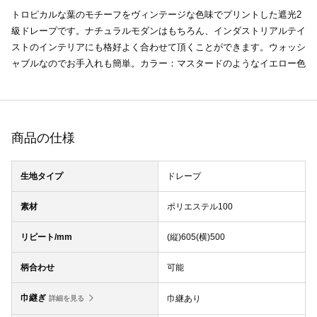
トロピカルな葉のモチーフをヴィンテージな色味でプリントした遮光2
級ドレープです。ナチュラルモダンはもちろん、インダストリアルテイ
ストのインテリアにも格好よく合わせて頂くことができます。ウォッシ
ャブルなのでお手入れも簡単。カラー：マスタードのようなイエロー色
商品の仕様
生地タイプ
ドレープ
素材
ポリエステル100
リピート/mm
(縦)605(横)500
柄合わせ
可能
巾継ぎ
巾継あり
詳細を見る