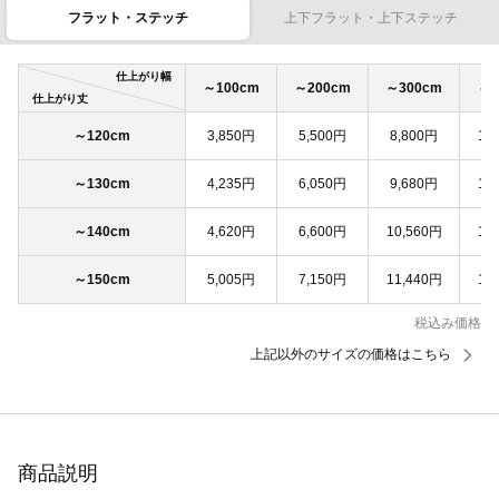
フラット・ステッチ
上下フラット・上下ステッチ
仕上がり幅
～100cm
～200cm
～300cm
～4
仕上がり丈
～120cm
3,850円
5,500円
8,800円
11
～130cm
4,235円
6,050円
9,680円
12
～140cm
4,620円
6,600円
10,560円
13
～150cm
5,005円
7,150円
11,440円
14
税込み価格
上記以外のサイズの価格はこちら
商品説明