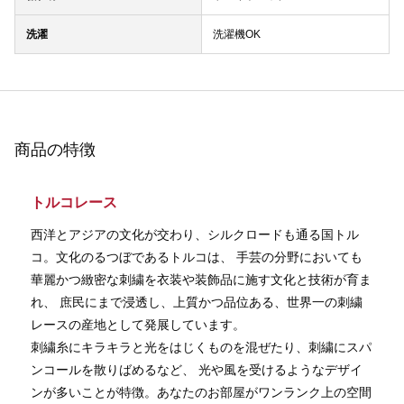
洗濯
洗濯機OK
商品の特徴
トルコレース
西洋とアジアの文化が交わり、シルクロードも通る国トル
コ。文化のるつぼであるトルコは、 手芸の分野においても
華麗かつ緻密な刺繍を衣装や装飾品に施す文化と技術が育ま
れ、 庶民にまで浸透し、上質かつ品位ある、世界一の刺繍
レースの産地として発展しています。
刺繍糸にキラキラと光をはじくものを混ぜたり、刺繍にスパ
ンコールを散りばめるなど、 光や風を受けるようなデザイ
ンが多いことが特徴。あなたのお部屋がワンランク上の空間