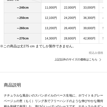
～240cm
11,000円
22,000円
33,000円
44
～250cm
12,100円
24,200円
36,300円
48
～260cm
13,200円
26,400円
39,600円
52
～270cm
14,300円
28,600円
42,900円
57
※この商品は丈275 cm までしか製作できません。
税込み価格
上記以外のサイズの価格はこちら
商品説明
ナチュラルな風合いのスパンボイルのベース生地に、ホワイト＆グレー
ベージュの杢（もく）リング糸でフリーハンドのような伸びやかな幾何
柄を刺繍で表現した、遊び心いっぱいのレースです。ナチュラルモダン