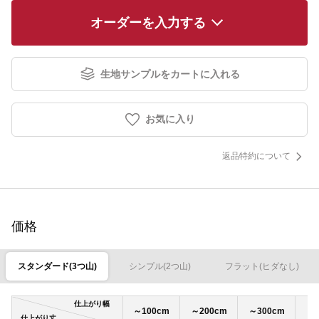
オーダーを入力する
生地サンプルをカートに入れる
お気に入り
返品特約について
価格
スタンダード(3つ山)
シンプル(2つ山)
フラット(ヒダなし)
仕上がり幅
～100cm
～200cm
～300cm
～4
仕上がり丈