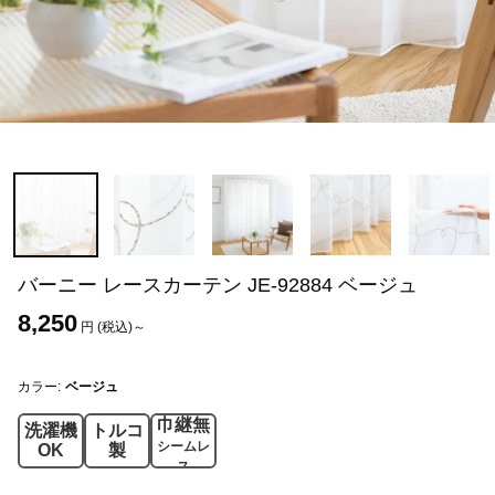
バーニー レースカーテン JE-92884 ベージュ
8,250
円 (税込)～
カラー:
ベージュ
巾継無
洗濯機
トルコ
シームレ
OK
製
ス