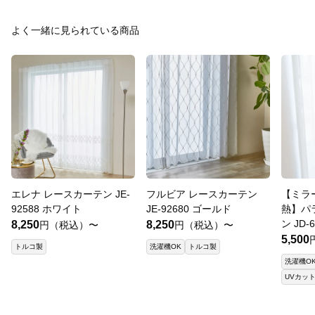
よく一緒に見られている商品
エレナ レースカーテン JE-
フルビア レースカーテン
【ミラ
92588 ホワイト
JE-92680 ゴールド
熱】パ
ン JD-
8,250
8,250
円（税込）〜
円（税込）〜
5,500
トルコ製
洗濯機OK
トルコ製
洗濯機O
UVカッ