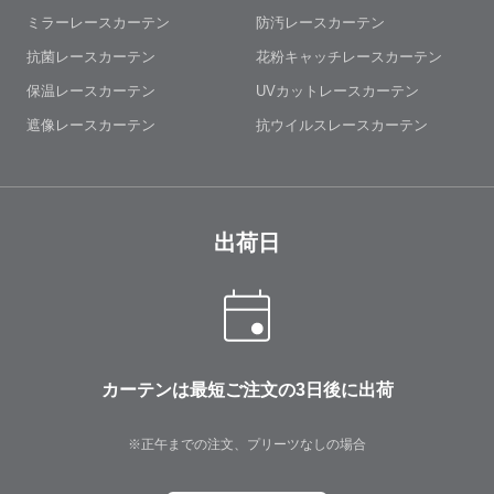
ミラーレースカーテン
防汚レースカーテン
抗菌レースカーテン
花粉キャッチレースカーテン
保温レースカーテン
UVカットレースカーテン
遮像レースカーテン
抗ウイルスレースカーテン
出荷日
2026/9
2026/10
日
月
火
水
木
金
土
日
月
火
水
木
金
1
2
3
4
5
1
2
カーテンは最短ご注文の3日後に出荷
6
7
8
9
10
11
12
4
5
6
7
8
9
13
14
15
16
17
18
19
11
12
13
14
15
16
※正午までの注文、プリーツなしの場合
20
21
22
23
24
25
26
18
19
20
21
22
23