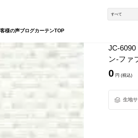
客様の声
ブログ
カーテンTOP
JC-6
ン-ファ
0
円 (税込)
生地サ