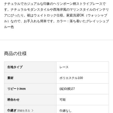
ナチュラルでカジュアルな印象のヘリンボーン柄ストライプレースで
す。ナチュラルモダンスタイルや西海岸風のマリンスタイルのインテリ
アにぴったり。裾はウェイトロック仕様。家庭洗濯OK（ウォッシャブ
ル）なので、お手入れも簡単です。カラー：落ち着いたグレイッシュブ
ルー色
商品の仕様
生地タイプ
レース
素材
ポリエステル100
リピート/mm
(縦)0(横)27
柄合わせ
可能
巾継ぎ
巾継なし
詳細を見る