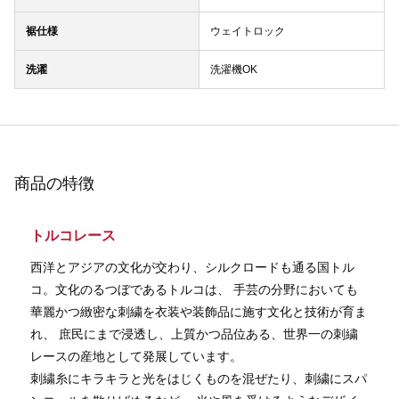
裾仕様
ウェイトロック
洗濯
洗濯機OK
商品の特徴
トルコレース
西洋とアジアの文化が交わり、シルクロードも通る国トル
コ。文化のるつぼであるトルコは、 手芸の分野においても
華麗かつ緻密な刺繍を衣装や装飾品に施す文化と技術が育ま
れ、 庶民にまで浸透し、上質かつ品位ある、世界一の刺繍
レースの産地として発展しています。
刺繍糸にキラキラと光をはじくものを混ぜたり、刺繍にスパ