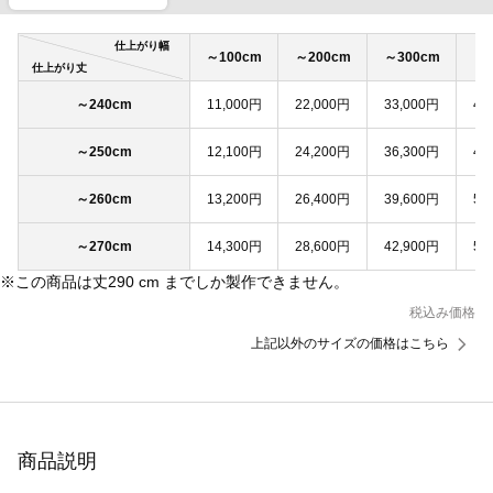
仕上がり幅
～100cm
～200cm
～300cm
～4
仕上がり丈
～240cm
11,000円
22,000円
33,000円
44
～250cm
12,100円
24,200円
36,300円
48
～260cm
13,200円
26,400円
39,600円
52
～270cm
14,300円
28,600円
42,900円
57
※この商品は丈290 cm までしか製作できません。
税込み価格
上記以外のサイズの価格はこちら
商品説明