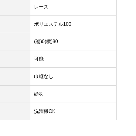
レース
ポリエステル100
(縦)0(横)80
可能
巾継なし
絵羽
洗濯機OK