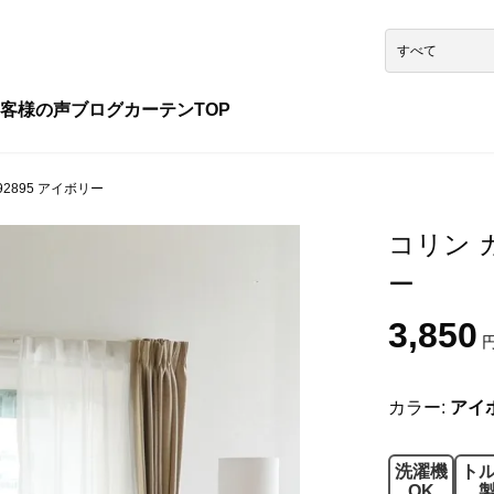
客様の声
ブログ
カーテンTOP
92895 アイボリー
コリン カ
ー
3,850
円
カラー:
アイ
洗濯機
ト
OK