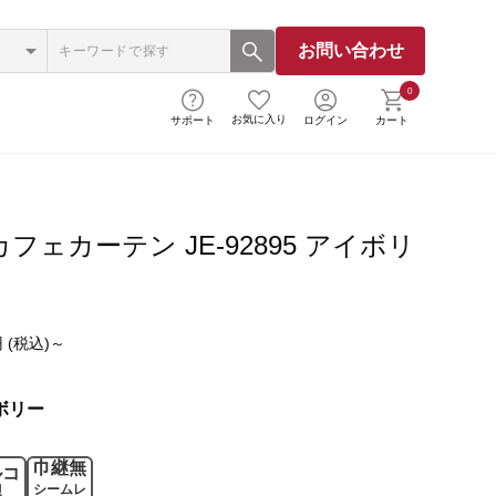
お問い合わせ
0
お気に入り
サポート
ログイン
カート
フェカーテン JE-92895 アイボリ
 (税込)～
ボリー
巾継無
ルコ
シームレ
製