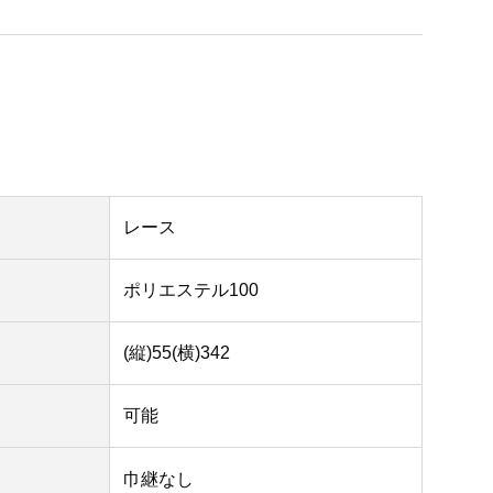
レース
ポリエステル100
(縦)55(横)342
可能
巾継なし