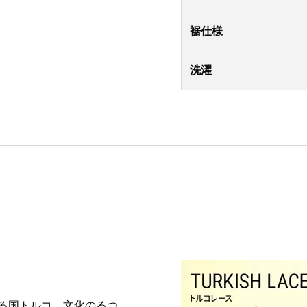
裾仕様
洗濯
る国トルコ。文化のるつ