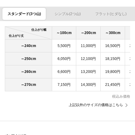
スタンダード(3つ山)
シンプル(2つ山)
フラット(ヒダなし)
仕上がり幅
～100cm
～200cm
～300cm
～4
仕上がり丈
～240cm
5,500円
11,000円
16,500円
22
～250cm
6,050円
12,100円
18,150円
24
～260cm
6,600円
13,200円
19,800円
26
～270cm
7,150円
14,300円
21,450円
28
税込み価格
上記以外のサイズの価格はこちら