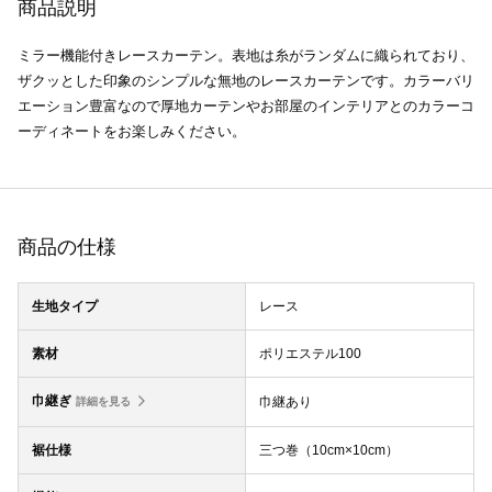
商品説明
ミラー機能付きレースカーテン。表地は糸がランダムに織られており、
ザクッとした印象のシンプルな無地のレースカーテンです。カラーバリ
エーション豊富なので厚地カーテンやお部屋のインテリアとのカラーコ
ーディネートをお楽しみください。
商品の仕様
生地タイプ
レース
素材
ポリエステル100
巾継ぎ
巾継あり
詳細を見る
裾仕様
三つ巻（10cm×10cm）