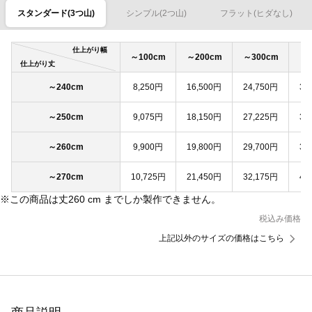
スタンダード(3つ山)
シンプル(2つ山)
フラット(ヒダなし)
仕上がり幅
～100cm
～200cm
～300cm
～4
仕上がり丈
～240cm
8,250円
16,500円
24,750円
33
～250cm
9,075円
18,150円
27,225円
36
～260cm
9,900円
19,800円
29,700円
39
～270cm
10,725円
21,450円
32,175円
42
※この商品は丈260 cm までしか製作できません。
税込み価格
上記以外のサイズの価格はこちら