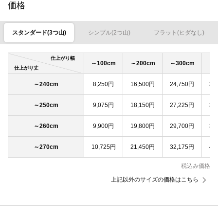
価格
スタンダード(3つ山)
シンプル(2つ山)
フラット(ヒダなし)
仕上がり幅
～100cm
～200cm
～300cm
～4
仕上がり丈
～240cm
8,250円
16,500円
24,750円
33
～250cm
9,075円
18,150円
27,225円
36
～260cm
9,900円
19,800円
29,700円
39
～270cm
10,725円
21,450円
32,175円
42
税込み価格
上記以外のサイズの価格はこちら