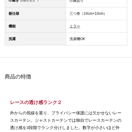
巾継ぎ
巾継あり
詳細を見る
裾仕様
三つ巻（10cm×10cm）
機能
ミラー
洗濯
洗濯機OK
商品の特徴
レースの透け感ランク２
外からの視線を遮り、プライバシー保護には欠かせないレー
スカーテン。ジャストカーテンでは独自でレースカーテンの
透け感を3段階でランク分けしました。数字が小さいほど外