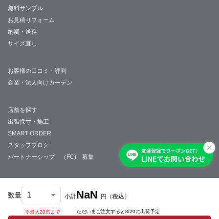
無料サンプル
お見積りフォーム
納期・送料
サイズ直し
お客様の口コミ・評判
企業・法人向けカーテン
店舗を探す
出張採寸・施工
SMART ORDER
スタッフブログ
パートナーシップ （FC) 募集
NaN
数量
小計
円
（税込）
会社概要
採用情報
特定商取引法について
プライバシーポリシー
サイトマップ
ただいまご注文すると
8/20
に出荷予定
※最大20窓まで