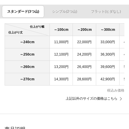
スタンダード(3つ山)
シンプル(2つ山)
フラット(ヒダなし)
仕上がり幅
～100cm
～200cm
～300cm
～4
仕上がり丈
～240cm
11,000円
22,000円
33,000円
44
～250cm
12,100円
24,200円
36,300円
48
～260cm
13,200円
26,400円
39,600円
52
～270cm
14,300円
28,600円
42,900円
57
税込み価格
上記以外のサイズの価格はこちら