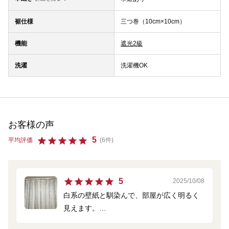
裾仕様
三つ巻（10cm×10cm）
機能
遮光2級
洗濯
洗濯機OK
お客様の声
5
平均評価
(6件)
5
2025/10/08
白系の壁紙と馴染んで、部屋が広く明るく
見えます。
他の方のレビュー写真を拝見し、プリーツ