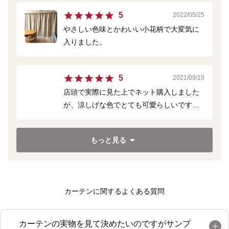
加工ありにしました。
5
2022/05/25
ふるさと納税の返礼品クーポンでお得に購
やさしい色味とかわいい小花柄で大変気に
入することができました。
入りました。
5
2021/09/19
店頭で実際に見た上でネット購入しました
が、涼しげな色でとても可愛らしいです。
部屋との雰囲気も合致しておりとても気に
入っています。縫い目等もとても綺麗でし
もっと見る
たし、プリーツ加工もしてよかったです。
丁寧にご対応も頂いてありがとうございま
した。
カーテンに関するよくある質問
カーテンの実物を見て決めたいのですがサンプ