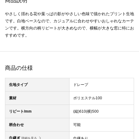
商品説明
やさしく揺れる花や葉っぱの影がやさしい色味で描かれたプリント生地
です。白地ベースなので、カジュアルに合わせやすいおしゃれなカーテ
ンです。横方向の柄リピートが大きめなので、横幅が大きな窓に特にお
すすめです。
商品の仕様
生地タイプ
ドレープ
素材
ポリエステル100
リピート/mm
(縦)610(横)500
柄合わせ
可能
巾継ぎ
巾継あり
詳細を見る