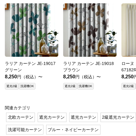
ラリア カーテン JE-19017
ラリア カーテン JE-19018
ローヌ 
グリーン
ブラウン
67182
8,250
8,250
8,250
円（税込）〜
円（税込）〜
遮光2級
洗濯機OK
遮光2級
洗濯機OK
遮光2級
関連カテゴリ
北欧カーテン
遮光カーテン
遮光カーテン
2級遮光カーテン
洗濯可能カーテン
ブルー・ネイビーカーテン