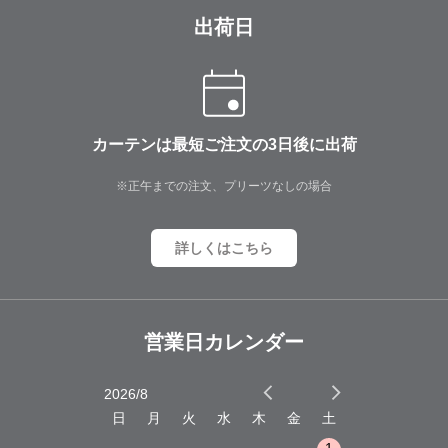
出荷日
カーテンは最短ご注文の3日後に出荷
※正午までの注文、プリーツなしの場合
詳しくはこちら
営業日カレンダー
2026/8
2026/9
木
金
土
日
月
火
水
木
金
土
日
月
火
1
2
3
1
1