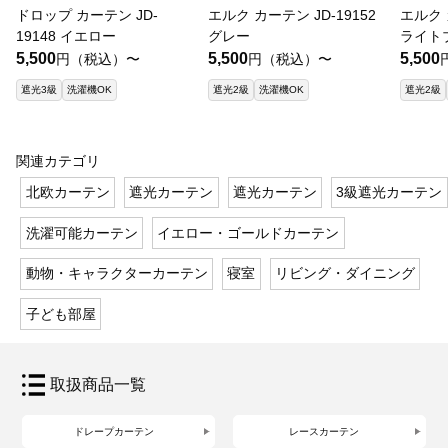
ドロップ カーテン JD-
エルク カーテン JD-19152
エルク 
19148 イエロー
グレー
ライト
5,500
5,500
5,500
円（税込）〜
円（税込）〜
遮光3級
洗濯機OK
遮光2級
洗濯機OK
遮光2級
関連カテゴリ
北欧カーテン
遮光カーテン
遮光カーテン
3級遮光カーテン
洗濯可能カーテン
イエロー・ゴールドカーテン
動物・キャラクターカーテン
寝室
リビング・ダイニング
子ども部屋
取扱商品一覧
ドレープカーテン
レースカーテン