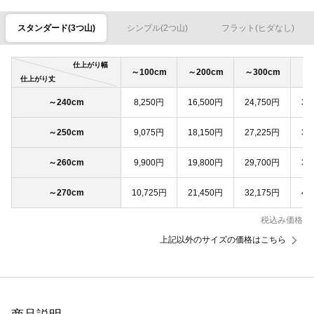
スタンダード(3つ山)
シンプル(2つ山)
フラット(ヒダなし)
仕上がり幅
～100cm
～200cm
～300cm
～4
仕上がり丈
～240cm
8,250円
16,500円
24,750円
33
～250cm
9,075円
18,150円
27,225円
36
～260cm
9,900円
19,800円
29,700円
39
～270cm
10,725円
21,450円
32,175円
42
税込み価格
上記以外のサイズの価格はこちら