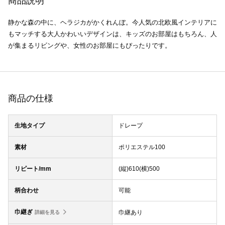
商品説明
静かな森の中に、ヘラジカがかくれんぼ。今人気の北欧風インテリアに
もマッチする大人かわいいデザインは、キッズのお部屋はもちろん、人
が集まるリビングや、女性のお部屋にもぴったりです。
商品の仕様
生地タイプ
ドレープ
素材
ポリエステル100
リピート/mm
(縦)610(横)500
柄合わせ
可能
巾継ぎ
巾継あり
詳細を見る