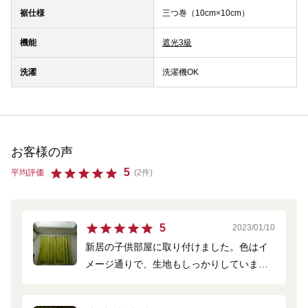
裾仕様
三つ巻（10cm×10cm）
機能
遮光3級
洗濯
洗濯機OK
お客様の声
5
平均評価
(2件)
5
2023/01/10
新居の子供部屋に取り付けました。色はイ
メージ通りで、生地もしっかりしていま
す。形状記憶加工を付けたので、すっきり
とした見た目も気に入っています。北側の