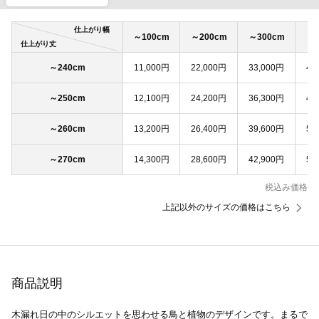
仕上がり幅
～100cm
～200cm
～300cm
～4
仕上がり丈
～240cm
11,000円
22,000円
33,000円
44
～250cm
12,100円
24,200円
36,300円
48
～260cm
13,200円
26,400円
39,600円
52
～270cm
14,300円
28,600円
42,900円
57
税込み価格
上記以外のサイズの価格はこちら
商品説明
木漏れ日の中のシルエットを思わせる鳥と植物のデザインです。まるで