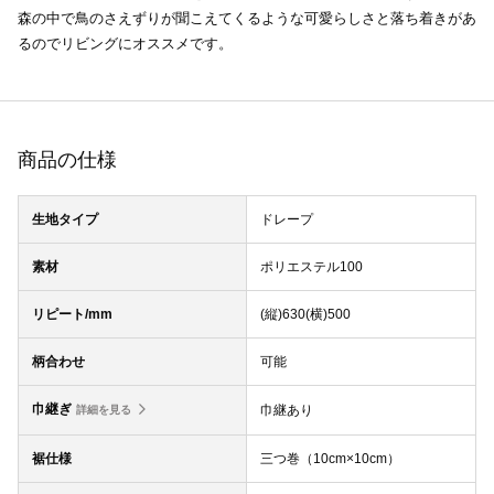
森の中で鳥のさえずりが聞こえてくるような可愛らしさと落ち着きがあ
るのでリビングにオススメです。
商品の仕様
生地タイプ
ドレープ
素材
ポリエステル100
リピート/mm
(縦)630(横)500
柄合わせ
可能
巾継ぎ
巾継あり
詳細を見る
裾仕様
三つ巻（10cm×10cm）