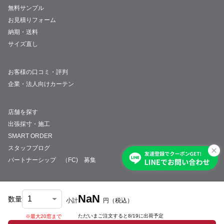
無料サンプル
お見積りフォーム
納期・送料
サイズ直し
お客様の口コミ・評判
企業・法人向けカーテン
店舗を探す
出張採寸・施工
SMART ORDER
スタッフブログ
パートナーシップ （FC) 募集
NaN
数量
小計
円
（税込）
会社概要
採用情報
特定商取引法について
プライバシーポリシー
サイトマップ
ただいまご注文すると
8/19
に出荷予定
※最大20窓まで