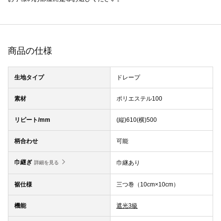
商品の仕様
生地タイプ
ドレープ
素材
ポリエステル100
リピート/mm
(縦)610(横)500
柄合わせ
可能
巾継ぎ
巾継あり
詳細を見る
裾仕様
三つ巻（10cm×10cm）
機能
遮光3級