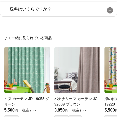
送料はいくらですか？
よく一緒に見られている商品
イヌ カーテン JD-19058 グ
バナナリーフ カーテン JC-
海の仲間
リーン
92809 ブラウン
1922
5,500
3,850
5,500
円（税込）〜
円（税込）〜