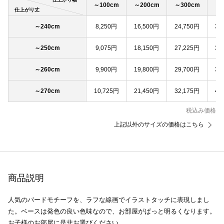
～100cm
～200cm
～300cm
～4
仕上がり丈
～240cm
8,250円
16,500円
24,750円
33
～250cm
9,075円
18,150円
27,225円
36
～260cm
9,900円
19,800円
29,700円
39
～270cm
10,725円
21,450円
32,175円
42
税込み価格
上記以外のサイズの価格はこちら
商品説明
人気のバードモチーフを、ラフな線画でイラストタッチに表現しまし
た。ベースは発色の良い色味なので、お部屋がぱっと明るくなります。
お子様のお部屋に是非お選びください。