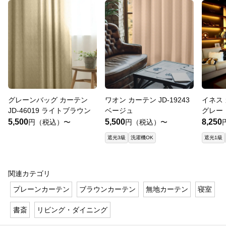
グレーンバッグ カーテン
ワオン カーテン JD-19243
イネス 
JD-46019 ライトブラウン
ベージュ
グレー
5,500
5,500
8,250
円（税込）〜
円（税込）〜
遮光3級
洗濯機OK
遮光1級
関連カテゴリ
プレーンカーテン
ブラウンカーテン
無地カーテン
寝室
書斎
リビング・ダイニング