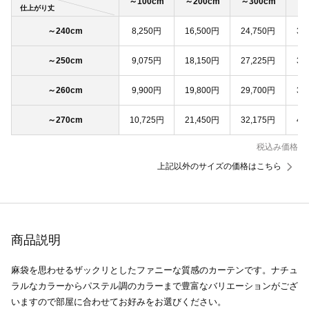
～100cm
～200cm
～300cm
～4
仕上がり丈
～240cm
8,250円
16,500円
24,750円
33
～250cm
9,075円
18,150円
27,225円
36
～260cm
9,900円
19,800円
29,700円
39
～270cm
10,725円
21,450円
32,175円
42
税込み価格
上記以外のサイズの価格はこちら
商品説明
麻袋を思わせるザックリとしたファニーな質感のカーテンです。ナチュ
ラルなカラーからパステル調のカラーまで豊富なバリエーションがござ
いますので部屋に合わせてお好みをお選びください。