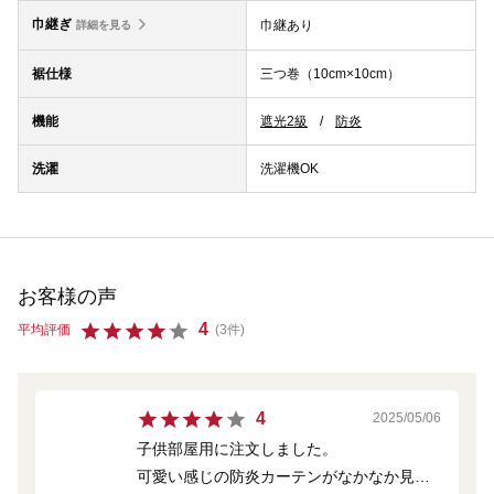
巾継ぎ
巾継あり
詳細を見る
裾仕様
三つ巻（10cm×10cm）
機能
遮光2級
防炎
洗濯
洗濯機OK
お客様の声
4
平均評価
(3件)
4
2025/05/06
子供部屋用に注文しました。
可愛い感じの防炎カーテンがなかなか見つ