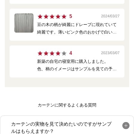
けられない中、こちらは可愛いと娘も気に
入っていました。
5
2024/03/27
ピンクというより、ベージュに近い感じだ
豆の木の柄が綺麗にドレープに現れていて
ったので、もう少しピンクぽいとなお良か
綺麗です。薄いピンク色のおかげで白い床
ったです。
ともよく馴染みました。
4
2023/03/07
新築の自宅の寝室用に購入しました。
色、柄のイメージはサンプルを見ての予想
通り。
ベージュに近いピンクで落ち着いた感じの
お部屋になりました。東向きと南向きの窓
なので、朝日が程よく透けて入り気持ちよ
カーテンに関するよくある質問
く目覚められます。
ただ、プリーツ加工をしなかったので、昼
間カーテンを束ねた時のモッサリ感が残念
カーテンの実物を見て決めたいのですがサンプ
です。
ルはもらえますか？