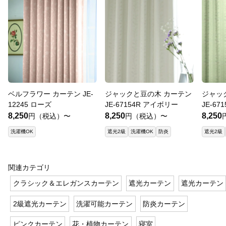
ベルフラワー カーテン JE-
ジャックと豆の木 カーテン
ジャッ
12245 ローズ
JE-67154R アイボリー
JE-67
8,250
8,250
8,250
円（税込）〜
円（税込）〜
洗濯機OK
遮光2級
洗濯機OK
防炎
遮光2級
関連カテゴリ
クラシック＆エレガンスカーテン
遮光カーテン
遮光カーテン
2級遮光カーテン
洗濯可能カーテン
防炎カーテン
ピンクカーテン
花・植物カーテン
寝室