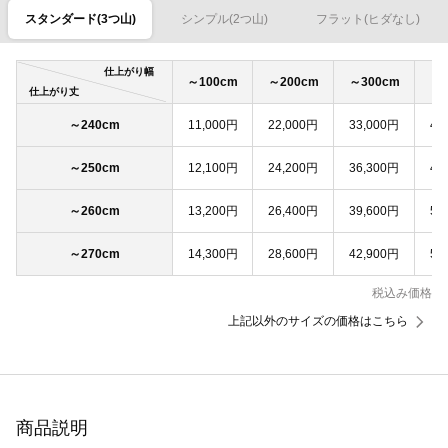
スタンダード(3つ山)
シンプル(2つ山)
フラット(ヒダなし)
仕上がり幅
～100cm
～200cm
～300cm
～4
仕上がり丈
～240cm
11,000円
22,000円
33,000円
44
～250cm
12,100円
24,200円
36,300円
48
～260cm
13,200円
26,400円
39,600円
52
～270cm
14,300円
28,600円
42,900円
57
税込み価格
上記以外のサイズの価格はこちら
商品説明