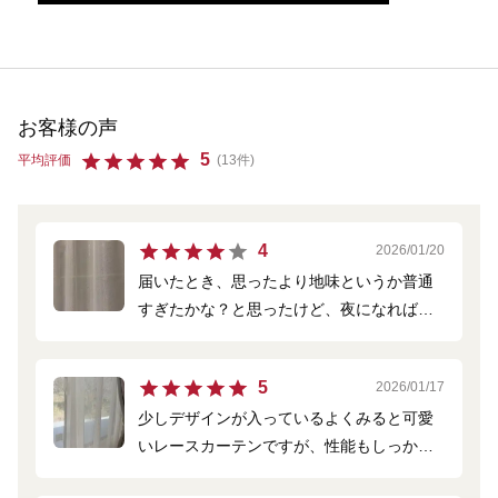
お客様の声
5
平均評価
(13件)
4
2026/01/20
届いたとき、思ったより地味というか普通
すぎたかな？と思ったけど、夜になればき
らきらしてかわいいです。外からも見えに
くいです。横幅を測り間違えて少しパツパ
5
2026/01/17
ツになってしまいましたが、概ね満足して
少しデザインが入っているよくみると可愛
います。
いレースカーテンですが、性能もしっかり
しており大満足です。