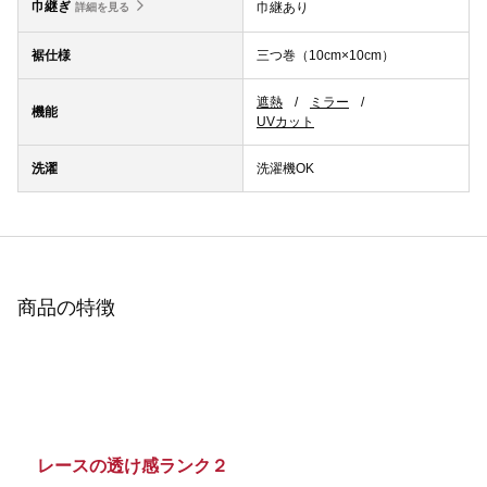
巾継ぎ
巾継あり
詳細を見る
裾仕様
三つ巻（10cm×10cm）
遮熱
ミラー
機能
UVカット
洗濯
洗濯機OK
商品の特徴
レースの透け感ランク２