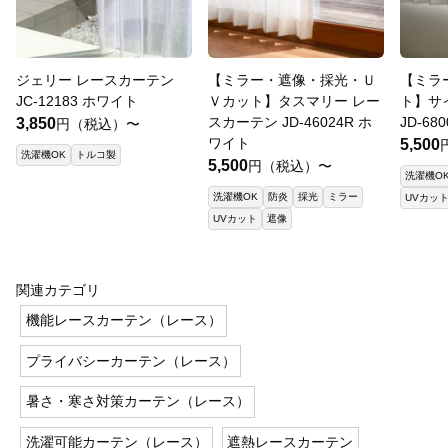
ジェリー レースカーテン
【ミラー・遮像・採光・Ｕ
【ミラ
JC-12183 ホワイト
Ｖカット】タスマリー レー
ト】サ
スカーテン JD-46024R ホ
JD-68
3,850
円（税込）〜
ワイト
5,500
洗濯機OK
トルコ製
5,500
円（税込）〜
洗濯機O
洗濯機OK
防炎
採光
ミラー
UVカッ
UVカット
遮像
関連カテゴリ
機能レースカーテン（レース）
プライバシーカーテン（レース）
暑さ・寒さ対策カーテン（レース）
洗濯可能カーテン（レース）
遮熱レースカーテン