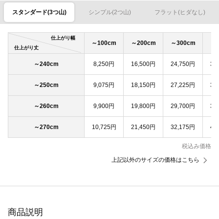
スタンダード(3つ山)
シンプル(2つ山)
フラット(ヒダなし)
仕上がり幅
～100cm
～200cm
～300cm
～4
仕上がり丈
～240cm
8,250円
16,500円
24,750円
33
～250cm
9,075円
18,150円
27,225円
36
～260cm
9,900円
19,800円
29,700円
39
～270cm
10,725円
21,450円
32,175円
42
税込み価格
上記以外のサイズの価格はこちら
商品説明