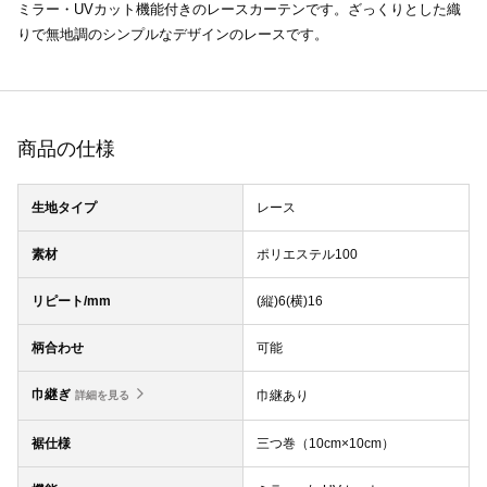
ミラー・UVカット機能付きのレースカーテンです。ざっくりとした織
りで無地調のシンプルなデザインのレースです。
商品の仕様
生地タイプ
レース
素材
ポリエステル100
リピート/mm
(縦)6(横)16
柄合わせ
可能
巾継ぎ
巾継あり
詳細を見る
裾仕様
三つ巻（10cm×10cm）