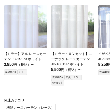
【ミラー】アル レースカー
【ミラー・ＵＶカット】ニ
イザベ
テン JC-15173 ホワイト
ーナック レースカーテン
JE-9
JD-18015R ホワイト
3,850
8,250
円（税込）〜
5,500
円（税込）〜
洗濯機OK
ミラー
洗濯機O
洗濯機OK
防炎
ミラー
UVカット
関連カテゴリ
機能レースカーテン（レース）