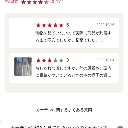
4
平均評価
(2件)
5
2022/10/16
現物を見ていないので実際に商品が到着す
るまで不安でしたが、杞憂でした。
日中室内から外の景色がある程度見えてほ
しいという要望にぴったりでした。
3
2022/10/04
柄も落ち着いた感じが家族からも好評で、
おしゃれな感じですが、外の風景や、室内
直ぐに別の部屋用の同商品を買い足しまし
に電気がついているときの中の様子の透け
た。
具合が、前に使用していたものよりはるか
によく見えてしまうので、すこしがっかり
しています。
カーテンに関するよくある質問
カーテンの実物を見て決めたいのですがサンプ