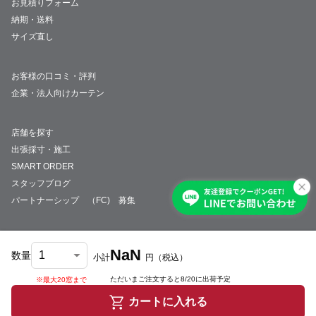
お見積りフォーム
納期・送料
サイズ直し
お客様の口コミ・評判
企業・法人向けカーテン
店舗を探す
出張採寸・施工
SMART ORDER
スタッフブログ
パートナーシップ （FC) 募集
NaN
数量
小計
円
（税込）
会社概要
採用情報
特定商取引法について
プライバシーポリシー
サイトマップ
ただいまご注文すると
8/20
に出荷予定
※最大20窓まで
© JUST CURTAIN
カートに入れる