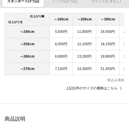
スタンダード(3つ山)
シンプル(2つ山)
フラット(ヒダなし)
仕上がり幅
～100cm
～200cm
～300cm
～4
仕上がり丈
～240cm
5,500円
11,000円
16,500円
22
～250cm
6,050円
12,100円
18,150円
24
～260cm
6,600円
13,200円
19,800円
26
～270cm
7,150円
14,300円
21,450円
28
税込み価格
上記以外のサイズの価格はこちら
商品説明