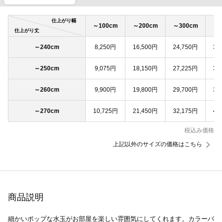
仕上がり幅
～100cm
～200cm
～300cm
～4
仕上がり丈
～240cm
8,250円
16,500円
24,750円
33
～250cm
9,075円
18,150円
27,225円
36
～260cm
9,900円
19,800円
29,700円
39
～270cm
10,725円
21,450円
32,175円
42
税込み価格
上記以外のサイズの価格はこちら
商品説明
細かいポップな水玉がお部屋を楽しい雰囲気にしてくれます。カラーバ