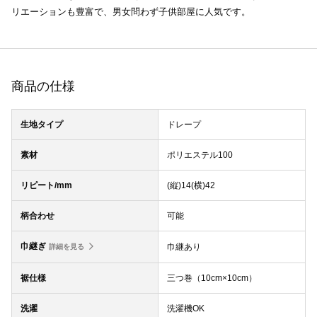
リエーションも豊富で、男女問わず子供部屋に人気です。
商品の仕様
生地タイプ
ドレープ
素材
ポリエステル100
リピート/mm
(縦)14(横)42
柄合わせ
可能
巾継ぎ
巾継あり
詳細を見る
裾仕様
三つ巻（10cm×10cm）
洗濯
洗濯機OK