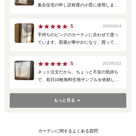
集合住宅の申し訳程度の小窓に使用しまし
た。
開閉する事はないので、基本から外れます
5
2024/10/14
が、ヒダたっぷりのギャザー仕上げのBフッ
手持ちのピンクのカーテンに合わせて使っ
ク、丈もふんわり出窓の天板につく丈にし
ています。部屋が華やかになり、買って正
ました。
解でした。
昔からインテリックスのトルコレースを愛
用してますが、価格もお手頃で上質だと思
5
2023/01/22
います。
ネット注文だから、ちょっと不安の気持ち
で、前日10枚無料生地サンプルを依頼し
て、届いた生地を触りながら、イメージを
想像して本番注文しました。
もっと見る
結果は大正解です！生地は可愛くて、付け
たらイメージ通り大満足です。また子供部
屋のカーテンを依頼したいと思います。
カーテンに関するよくある質問