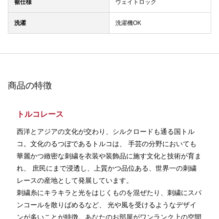
裾仕様
ウェイトロック
洗濯
洗濯機OK
商品の特徴
トルコレース
西洋とアジアの文化が交わり、シルクロードも通る国トル
コ。文化のるつぼであるトルコは、 手芸の分野においても
華麗かつ緻密な刺繍を衣装や装飾品に施す文化と技術が育ま
れ、 庶民にまで浸透し、上質かつ品位ある、世界一の刺繍
レースの産地として発展しています。
刺繍糸にキラキラと光をはじくものを混ぜたり、刺繍にスパ
ンコールを散りばめるなど、 光や風を受けるようなデザイ
ンが多いことが特徴。あなたのお部屋がワンランク上の空間