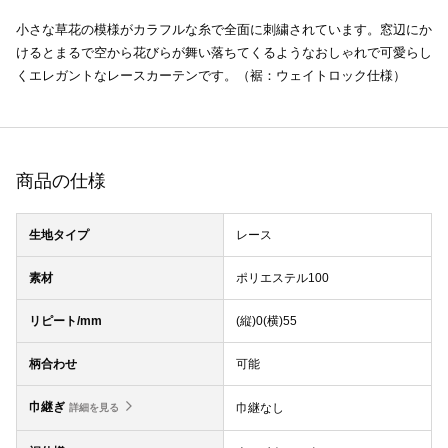
小さな草花の模様がカラフルな糸で全面に刺繍されています。窓辺にか
けるとまるで空から花びらが舞い落ちてくるようなおしゃれで可愛らし
くエレガントなレースカーテンです。（裾：ウェイトロック仕様）
商品の仕様
生地タイプ
レース
素材
ポリエステル100
リピート/mm
(縦)0(横)55
柄合わせ
可能
巾継ぎ
巾継なし
詳細を見る