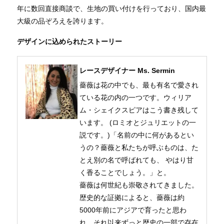
年に数回直接商談で、生地の買い付けを行っており、国内最
大級の品ぞろえを誇ります。
デザインに込められたストーリー
レースデザイナー Ms. Sermin
薔薇は花の中でも、最も有名で愛され
ている花の内の一つです。ウィリア
ム・シェイクスピアはこう書き残して
います。 (ロミオとジュリエットの一
説です。)「名前の中に何があるとい
うの？薔薇と私たちが呼ぶものは、た
とえ別の名で呼ばれても、 やはり甘
く香ることでしょう。」と。
薔薇は何世紀も崇敬されてきました。
歴史的な証拠によると、薔薇は約
5000年前にアジアで育ったと思わ
れ、それ以来ずっと歴史の一部で存在