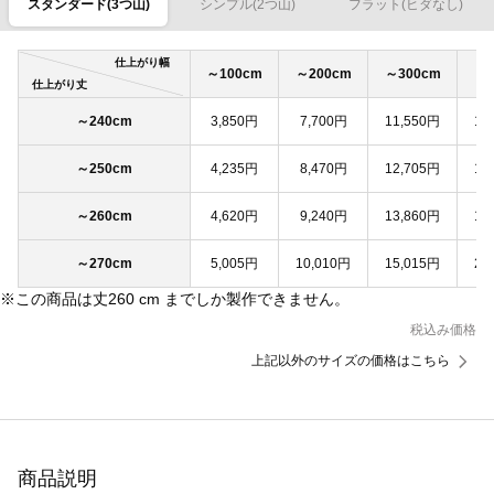
スタンダード(3つ山)
シンプル(2つ山)
フラット(ヒダなし)
仕上がり幅
～100cm
～200cm
～300cm
～4
仕上がり丈
～240cm
3,850円
7,700円
11,550円
15
～250cm
4,235円
8,470円
12,705円
16
～260cm
4,620円
9,240円
13,860円
18
～270cm
5,005円
10,010円
15,015円
20
※この商品は丈260 cm までしか製作できません。
税込み価格
上記以外のサイズの価格はこちら
商品説明