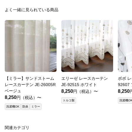
よく一緒に見られている商品
【ミラー】サンドストーム
エリーゼ レースカーテン
ボボ レ
レースカーテン JE-26005R
JE-92515 ホワイト
9260
ベージュ
8,250
8,250
円（税込）〜
8,250
円（税込）〜
トルコ製
洗濯機O
洗濯機OK
防炎
ミラー
関連カテゴリ