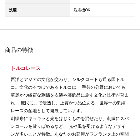
洗濯
洗濯機OK
商品の特徴
トルコレース
西洋とアジアの文化が交わり、シルクロードも通る国トル
コ。文化のるつぼであるトルコは、 手芸の分野においても
華麗かつ緻密な刺繍を衣装や装飾品に施す文化と技術が育ま
れ、 庶民にまで浸透し、上質かつ品位ある、世界一の刺繍
レースの産地として発展しています。
刺繍糸にキラキラと光をはじくものを混ぜたり、刺繍にスパ
ンコールを散りばめるなど、 光や風を受けるようなデザイ
ンが多いことが特徴。あなたのお部屋がワンランク上の空間