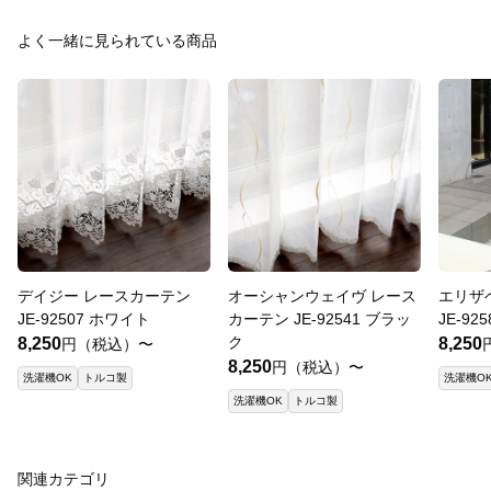
よく一緒に見られている商品
デイジー レースカーテン
オーシャンウェイヴ レース
エリザ
JE-92507 ホワイト
カーテン JE-92541 ブラッ
JE-92
ク
8,250
8,250
円（税込）〜
8,250
円（税込）〜
洗濯機OK
トルコ製
洗濯機O
洗濯機OK
トルコ製
関連カテゴリ