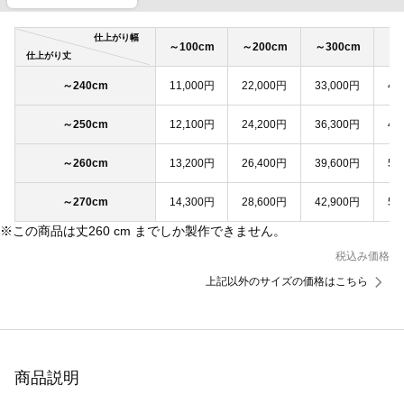
仕上がり幅
～100cm
～200cm
～300cm
～4
仕上がり丈
～240cm
11,000円
22,000円
33,000円
44
～250cm
12,100円
24,200円
36,300円
48
～260cm
13,200円
26,400円
39,600円
52
～270cm
14,300円
28,600円
42,900円
57
※この商品は丈260 cm までしか製作できません。
税込み価格
上記以外のサイズの価格はこちら
商品説明