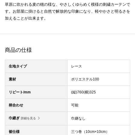
草原に吹かれる麦の穂の様な、やさしくゆらめく模様の刺繍カーテンで
す。お部屋に掛けると自然で解放的な印象になり、軽やかさと明るさを
加えることが出来ます。
商品の仕様
生地タイプ
レース
素材
ポリエステル100
リピート/mm
(縦)760(横)325
柄合わせ
可能
巾継ぎ
巾継なし
詳細を見る
裾仕様
三つ巻（10cm×10cm）