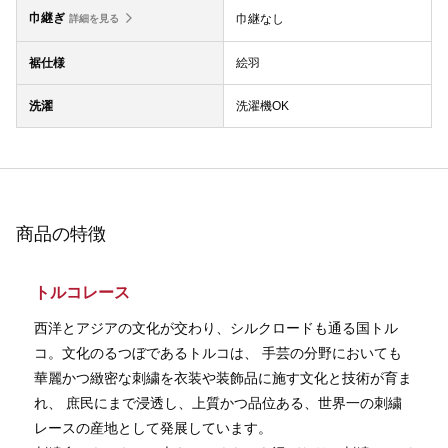
巾継ぎ
巾継なし
詳細を見る
裾仕様
絵羽
洗濯
洗濯機OK
商品の特徴
トルコレース
西洋とアジアの文化が交わり、シルクロードも通る国トル
コ。文化のるつぼであるトルコは、 手芸の分野においても
華麗かつ緻密な刺繍を衣装や装飾品に施す文化と技術が育ま
れ、 庶民にまで浸透し、上質かつ品位ある、世界一の刺繍
レースの産地として発展しています。