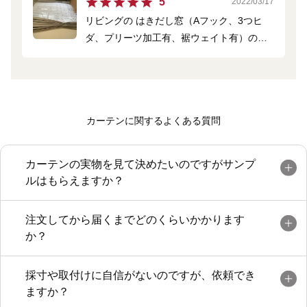
5
2022/03/17
リビングのはきだし窓とのペアーで購入し
リビングの はきだし窓（Aフック、3つヒ
ました。 家具で、トルコレースの素敵な柄
ダ、プリーツ加工有、裾ウェイト有）のレ
が隠れてしまう部分があるのが残念です。
ースカーテンです。
思っていたよりも落ち着いた雰囲気の柄と
柄の色（グレー）で気に入りました。 LINE
カーテンに関するよくある質問
でスタッフの方と相談して決めました。 親
切に助言をいただき良かったです。
カーテンの実物を見て決めたいのですがサンプ
ルはもらえますか？
注文してから届くまでどのくらいかかります
か？
採寸や取付けに自信がないのですが、依頼でき
ますか？