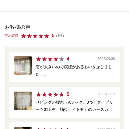
お客様の声
5
平均評価
(3件)
4
2022/09/30
窓が大きいので模様があるものを探しまし
た。
グレーが濃すぎないか心配でしたが、模様
が主張しすぎず落ち着いた感じでよかった
5
2022/03/17
です。
リビングの腰窓（Aフック、3つヒダ、プリ
風になびくととてもきれいです。
ーツ加工有、袖ウェイト有）のレースカー
一つ一つの刺繍がかわいくて、見ていて癒
テンです。
されます。