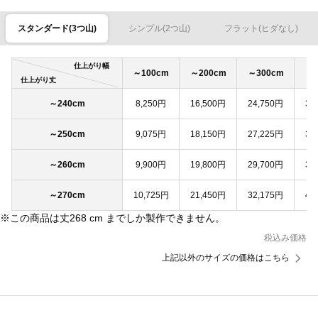
スタンダード(3つ山)
シンプル(2つ山)
フラット(ヒダなし)
仕上がり幅
～100cm
～200cm
～300cm
～4
仕上がり丈
～240cm
8,250円
16,500円
24,750円
33
～250cm
9,075円
18,150円
27,225円
36
～260cm
9,900円
19,800円
29,700円
39
～270cm
10,725円
21,450円
32,175円
42
※この商品は丈268 cm までしか製作できません。
税込み価格
上記以外のサイズの価格はこちら