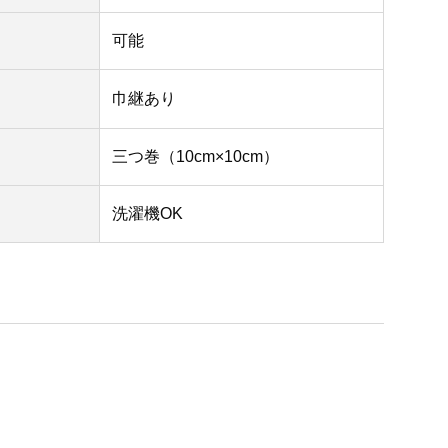
可能
巾継あり
三つ巻（10cm×10cm）
洗濯機OK