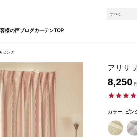
客様の声
ブログ
カーテンTOP
06 ピンク
アリサ カ
8,250
円
カラー:
ピン