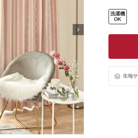
洗濯機
OK
生地サ