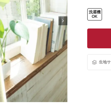
洗濯機
OK
生地サ