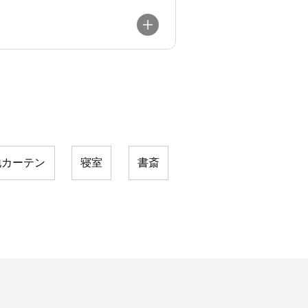
地カーテン
寝室
書斎