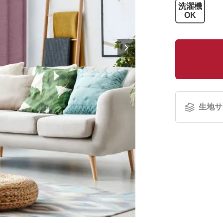
洗濯機
OK
生地サ