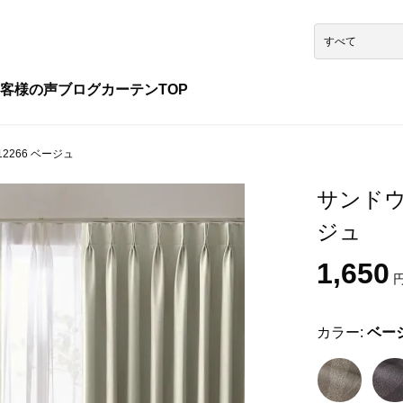
客様の声
ブログ
カーテンTOP
2266 ベージュ
サンドウェ
ジュ
1,650
円
カラー:
ベー