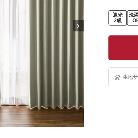
遮光
洗
2級
O
生地サ