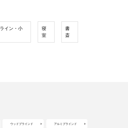
ライン・小
寝
書
室
斎
ウッドブラインド
アルミブラインド