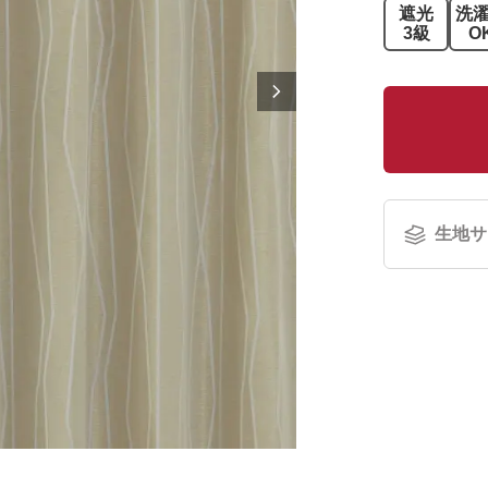
遮光
洗
3級
O
生地サ