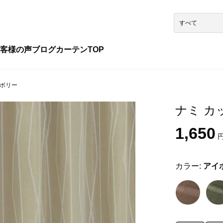
客様の声
ブログ
カーテンTOP
イボリー
ナミ カッ
1,650
円
カラー:
アイ