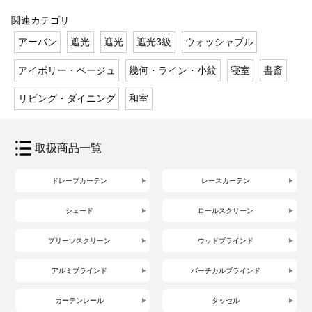
関連カテゴリ
アーバン
遮光
遮光
遮光3級
ウォッシャブル
アイボリー・ベージュ
幾何・ライン・小紋
寝室
書斎
リビング・ダイニング
和室
取扱商品一覧
ドレープカーテン
レースカーテン
シェード
ロールスクリーン
プリーツスクリーン
ウッドブラインド
アルミブラインド
バーチカルブラインド
カーテンレール
タッセル