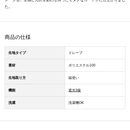
た。
商品の仕様
生地タイプ
ドレープ
素材
ポリエステル100
生地取り方
縦使い
機能
遮光3級
洗濯
洗濯機OK