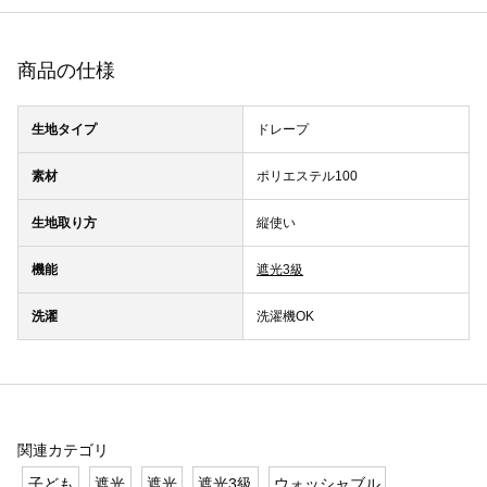
商品の仕様
生地タイプ
ドレープ
素材
ポリエステル100
生地取り方
縦使い
機能
遮光3級
洗濯
洗濯機OK
関連カテゴリ
子ども
遮光
遮光
遮光3級
ウォッシャブル