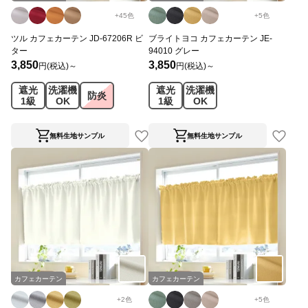
+
45
色
+
5
色
ツル カフェカーテン JD-67206R ビ
ブライトヨコ カフェカーテン JE-
ター
94010 グレー
3,850
3,850
円(税込)～
円(税込)～
遮光
洗濯機
遮光
洗濯機
防炎
1級
OK
1級
OK
無料生地サンプル
無料生地サンプル
カフェカーテン
カフェカーテン
+
2
色
+
5
色