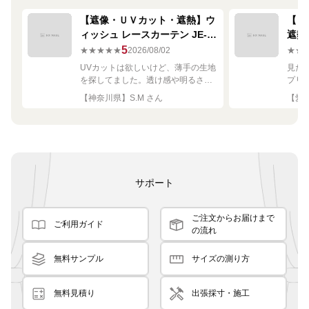
【遮像・ＵＶカット・遮熱】ウ
【ミ
ィッシュ レースカーテン JE-
遮熱
67249R シルバー
ーテン
5
★★★★★
2026/08/02
★★
UVカットは欲しいけど、薄手の生地
見た
を探してました。透け感や明るさも
プリ
ちょうど良く思った通りで満足で
れい
【神奈川県】S.M さん
【愛知
す。
サポート
ご注文からお届けまで
ご利用ガイド
の流れ
無料サンプル
サイズの測り方
無料見積り
出張採寸・施工