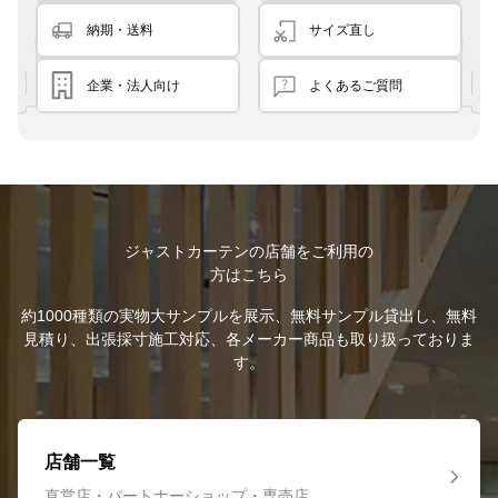
納期・送料
サイズ直し
企業・法人向け
よくあるご質問
ジャストカーテンの店舗をご利用の
方はこちら
約1000種類の実物大サンプルを展示、無料サンプル貸出し、無料
見積り、出張採寸施工対応、各メーカー商品も取り扱っておりま
す。
店舗一覧
直営店・パートナーショップ・専売店