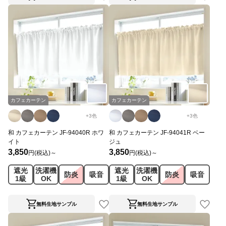
カフェカーテン
カフェカーテン
+
3
色
+
3
色
和 カフェカーテン JF-94040R ホワ
和 カフェカーテン JF-94041R ベー
イト
ジュ
3,850
3,850
円(税込)～
円(税込)～
遮光
洗濯機
遮光
洗濯機
防炎
吸音
防炎
吸音
1級
OK
1級
OK
無料生地サンプル
無料生地サンプル