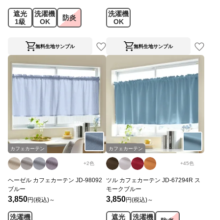
遮光
洗濯機
洗濯機
防炎
1級
OK
OK
無料生地サンプル
無料生地サンプル
カフェカーテン
カフェカーテン
+
2
色
+
45
色
ヘーゼル カフェカーテン JD-98092
ツル カフェカーテン JD-67294R ス
ブルー
モークブルー
3,850
3,850
円(税込)～
円(税込)～
洗濯機
遮光
洗濯機