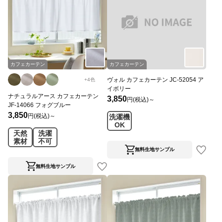
カフェカーテン
カフェカーテン
ヴォル カフェカーテン JC-52054 ア
+
4
色
イボリー
ナチュラルアース カフェカーテン
3,850
円(税込)～
JF-14066 フォグブルー
3,850
円(税込)～
洗濯機
OK
天然
洗濯
素材
不可
無料生地サンプル
無料生地サンプル