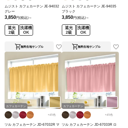
ムジスト カフェカーテン JE-94032
ムジスト カフェカーテン JE-94035
グレー
ブラック
3,850
3,850
円(税込)～
円(税込)～
遮光
洗濯機
遮光
洗濯機
2級
OK
2級
OK
無料生地サンプル
無料生地サンプル
カフェカーテン
カフェカーテン
+
45
色
+
45
色
ツル カフェカーテン JD-67032R マ
ツル カフェカーテン JD-67033R ロ