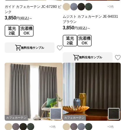
ガイド カフェカーテン JC-67280 ピ
+
3
色
ンク
ムジスト カフェカーテン JE-94031
3,850
円(税込)～
ブラウン
3,850
円(税込)～
遮光
洗濯機
2級
OK
遮光
洗濯機
2級
OK
無料生地サンプル
無料生地サンプル
カフェカーテン
カフェカーテン
+
3
色
+
3
色