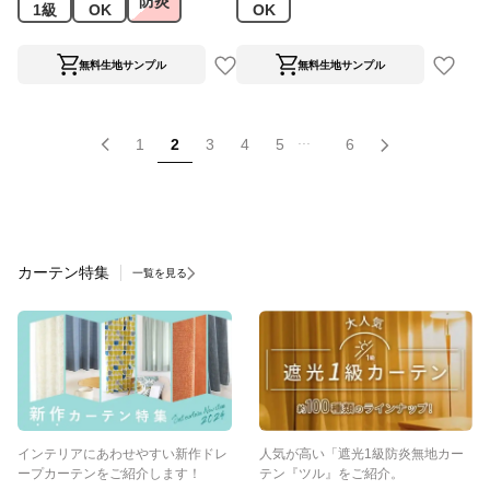
防炎
1級
OK
OK
無料生地サンプル
無料生地サンプル
...
1
2
3
4
5
6
カーテン特集
一覧を見る
インテリアにあわせやすい新作ドレ
人気が高い「遮光1級防炎無地カー
ープカーテンをご紹介します！
テン『ツル』をご紹介。