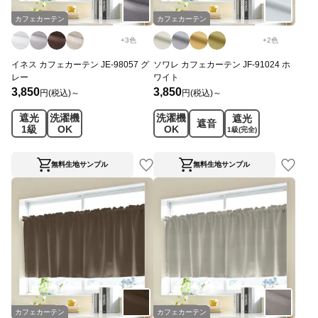
カフェカーテン
カフェカーテン
+
3
色
+
2
色
イネス カフェカーテン JE-98057 グ
ソワレ カフェカーテン JF-91024 ホ
レー
ワイト
3,850
3,850
円(税込)～
円(税込)～
遮光
洗濯機
洗濯機
遮光
遮音
1級
OK
OK
1級
(完全)
無料生地サンプル
無料生地サンプル
カフェカーテン
カフェカーテン