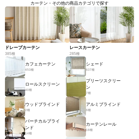
カーテン・その他の商品カテゴリで探す
ドレープカーテン
レースカーテン
385種
285種
カフェカーテン
シェード
653種
637種
プリーツスクリー
ロールスクリーン
ン
40種
7種
ウッドブラインド
アルミブラインド
2種
6種
バーチカルブライ
カーテンレール
ンド
18種
14種