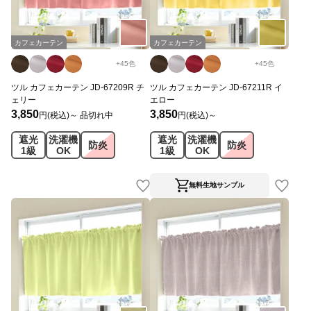
カフェカーテン
カフェカーテン
+
45
色
+
45
色
ツル カフェカーテン JD-67209R チ
ツル カフェカーテン JD-67211R イ
ェリー
エロー
3,850
3,850
円(税込)～
品切れ中
円(税込)～
遮光
洗濯機
遮光
洗濯機
防炎
防炎
1級
OK
1級
OK
無料生地サンプル