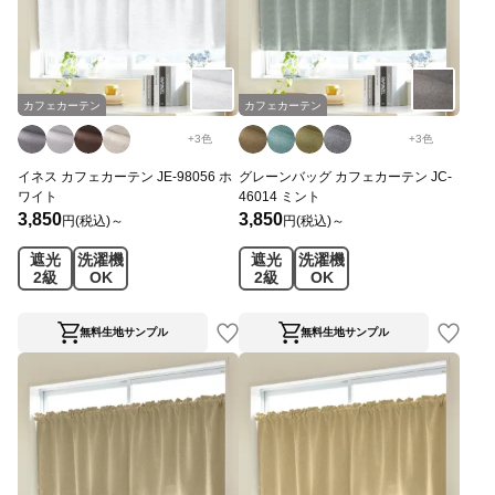
カフェカーテン
カフェカーテン
+
3
色
+
3
色
イネス カフェカーテン JE-98056 ホ
グレーンバッグ カフェカーテン JC-
ワイト
46014 ミント
3,850
3,850
円(税込)～
円(税込)～
遮光
洗濯機
遮光
洗濯機
2級
OK
2級
OK
無料生地サンプル
無料生地サンプル