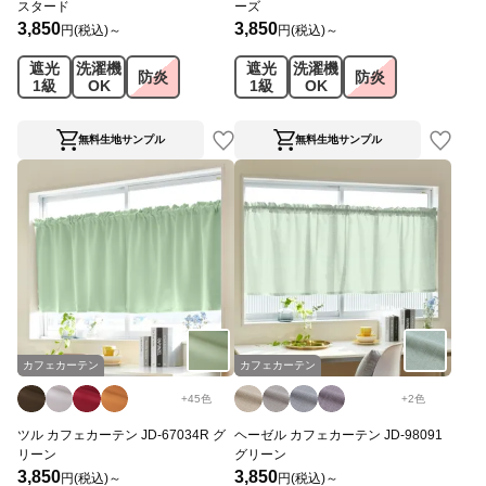
スタード
ーズ
3,850
3,850
円(税込)～
円(税込)～
遮光
洗濯機
遮光
洗濯機
防炎
防炎
1級
OK
1級
OK
無料生地サンプル
無料生地サンプル
カフェカーテン
カフェカーテン
+
45
色
+
2
色
ツル カフェカーテン JD-67034R グ
ヘーゼル カフェカーテン JD-98091
リーン
グリーン
3,850
3,850
円(税込)～
円(税込)～