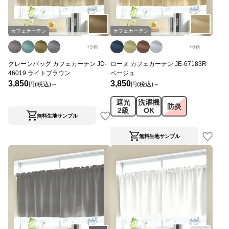
カフェカーテン
カフェカーテン
+
3
色
+
6
色
グレーンバッグ カフェカーテン JD-
ローヌ カフェカーテン JE-67183R
46019 ライトブラウン
ベージュ
3,850
3,850
円(税込)～
円(税込)～
遮光
洗濯機
防炎
2級
OK
無料生地サンプル
無料生地サンプル