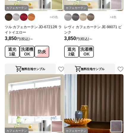
カフェカーテン
カフェカーテン
+
45
色
+
4
色
ツル カフェカーテン JD-67212R ラ
レヴィ カフェカーテン JE-98071 ピ
イトイエロー
ンク
3,850
3,850
円(税込)～
円(税込)～
遮光
洗濯機
遮光
洗濯機
防炎
1級
OK
2級
OK
無料生地サンプル
無料生地サンプル
カフェカーテン
カフェカーテン