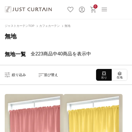
0
ジャストカーテンTOP
カフェカーテン
無地
無地
無地一覧
全223商品中40商品を表示中
絞り込み
並び替え
生地
吊り