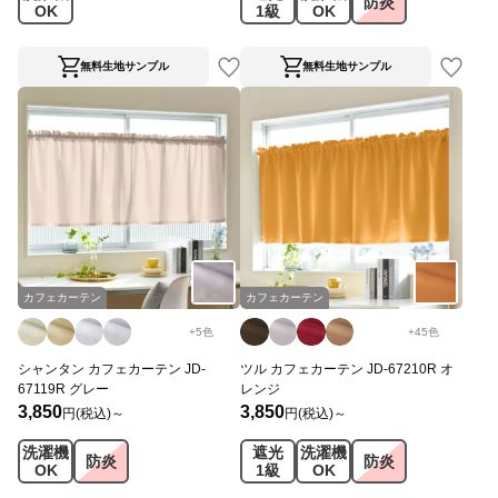
防炎
OK
1級
OK
無料生地サンプル
無料生地サンプル
カフェカーテン
カフェカーテン
+
5
色
+
45
色
シャンタン カフェカーテン JD-
ツル カフェカーテン JD-67210R オ
67119R グレー
レンジ
3,850
3,850
円(税込)～
円(税込)～
洗濯機
遮光
洗濯機
防炎
防炎
OK
1級
OK