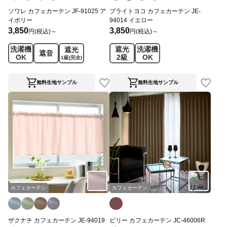
ソワレ カフェカーテン JF-91025 ア
ブライトヨコ カフェカーテン JE-
イボリー
94014 イエロー
3,850
3,850
円(税込)～
円(税込)～
洗濯機
遮光
洗濯機
遮光
遮音
OK
2級
OK
1級
(完全)
無料生地サンプル
無料生地サンプル
カフェカーテン
カフェカーテン
ザクナチ カフェカーテン JE-94019
ビリー カフェカーテン JC-46006R