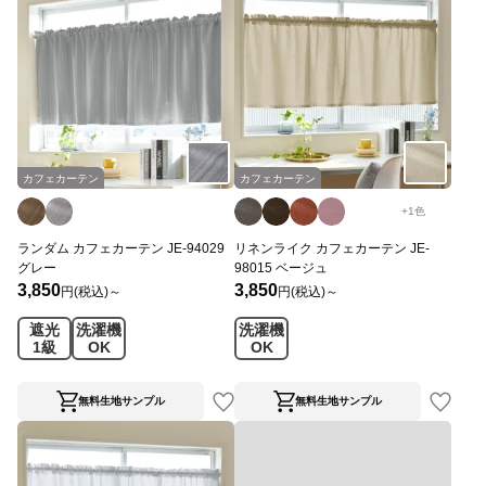
カフェカーテン
カフェカーテン
+
1
色
ランダム カフェカーテン JE-94029
リネンライク カフェカーテン JE-
グレー
98015 ベージュ
3,850
3,850
円(税込)～
円(税込)～
遮光
洗濯機
洗濯機
1級
OK
OK
無料生地サンプル
無料生地サンプル