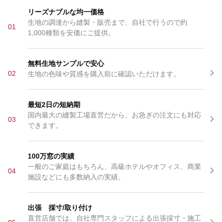
リーズナブルな均一価格
生地の調達から縫製・販売まで、自社で行うので約
01
1,000種類を安価にご提供。
無料生地サンプルで安心
02
生地の色味や質感を購入前に確認いただけます。
最短2日の短納期
国内最大の縫製工場直営だから、お急ぎの注文にも対応
03
できます。
100万窓の実績
一般のご家庭はもちろん、高級ホテルやオフィス、商業
04
施設などにも多数納入の実績。
出張 採寸/取り付け
直営店舗では、自社専門スタッフによる出張採寸・施工