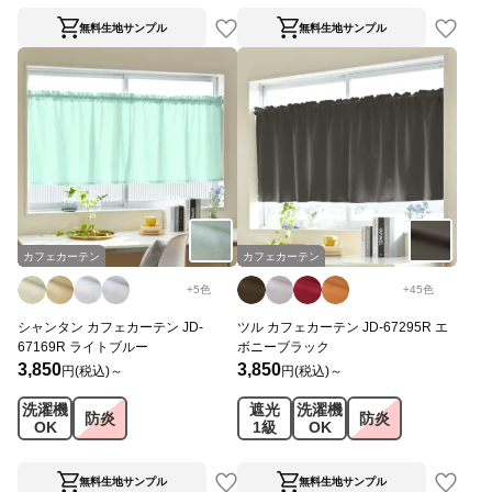
無料生地サンプル
無料生地サンプル
カフェカーテン
カフェカーテン
+
5
色
+
45
色
シャンタン カフェカーテン JD-
ツル カフェカーテン JD-67295R エ
67169R ライトブルー
ボニーブラック
3,850
3,850
円(税込)～
円(税込)～
洗濯機
遮光
洗濯機
防炎
防炎
OK
1級
OK
無料生地サンプル
無料生地サンプル