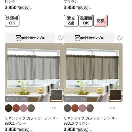
ピンク
ブラウン
3,850
3,850
円(税込)～
円(税込)～
洗濯機
遮光
洗濯機
防炎
OK
2級
OK
無料生地サンプル
無料生地サンプル
カフェカーテン
カフェカーテン
+
1
色
+
1
色
リネンライク カフェカーテン JE-
リネンライク カフェカーテン JE-
98011 グレー
98013 ブラウン
3,850
3,850
円(税込)～
円(税込)～