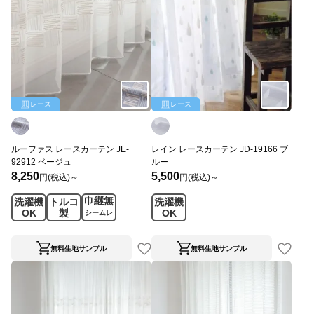
レース
レース
ルーファス レースカーテン JE-
レイン レースカーテン JD-19166 ブ
92912 ベージュ
ルー
8,250
5,500
円(税込)～
円(税込)～
巾継無
洗濯機
トルコ
洗濯機
OK
製
OK
シームレ
ス
無料生地サンプル
無料生地サンプル