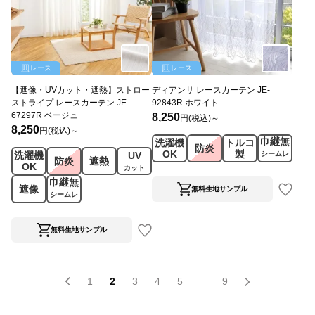
レース
レース
【遮像・UVカット・遮熱】ストロー
ディアンサ レースカーテン JE-
ストライプ レースカーテン JE-
92843R ホワイト
67297R ベージュ
8,250
円(税込)～
8,250
円(税込)～
巾継無
洗濯機
トルコ
防炎
OK
製
洗濯機
UV
シームレ
防炎
遮熱
OK
ス
カット
巾継無
遮像
無料生地サンプル
シームレ
ス
無料生地サンプル
...
1
2
3
4
5
9