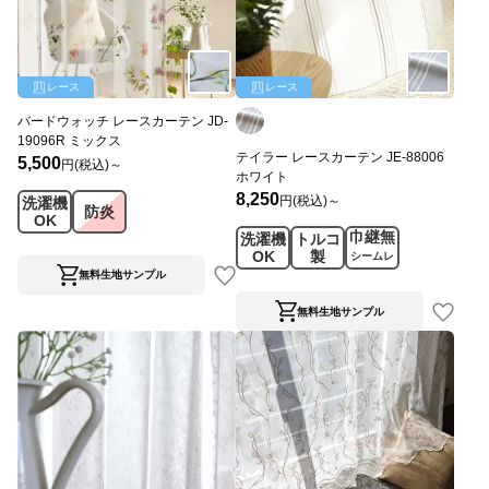
レース
レース
バードウォッチ レースカーテン JD-
19096R ミックス
テイラー レースカーテン JE-88006
5,500
円(税込)～
ホワイト
8,250
円(税込)～
洗濯機
防炎
OK
巾継無
洗濯機
トルコ
OK
製
シームレ
ス
無料生地サンプル
無料生地サンプル