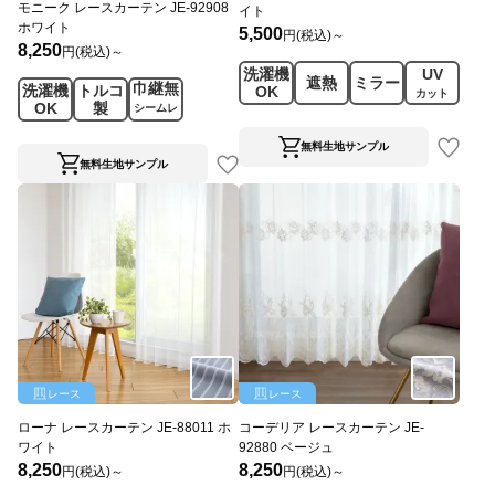
モニーク レースカーテン JE-92908
イト
ホワイト
5,500
円(税込)～
8,250
円(税込)～
洗濯機
UV
遮熱
ミラー
巾継無
洗濯機
トルコ
OK
カット
OK
製
シームレ
ス
無料生地サンプル
無料生地サンプル
レース
レース
ローナ レースカーテン JE-88011 ホ
コーデリア レースカーテン JE-
ワイト
92880 ベージュ
8,250
8,250
円(税込)～
円(税込)～