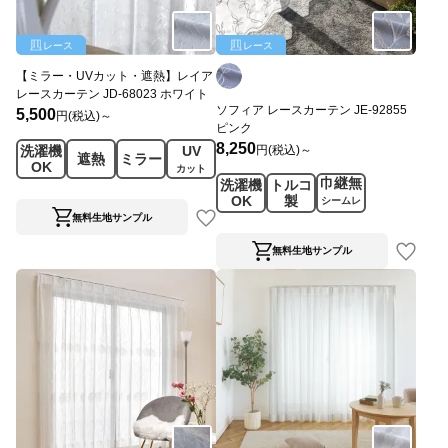
レース
レース
【ミラー・UVカット・遮熱】レイア
レースカーテン JD-68023 ホワイト
ソフィア レースカーテン JE-92855
5,500
円(税込)～
ピンク
8,250
円(税込)～
洗濯機
UV
遮熱
ミラー
OK
カット
巾継無
洗濯機
トルコ
OK
製
シームレ
ス
無料生地サンプル
無料生地サンプル