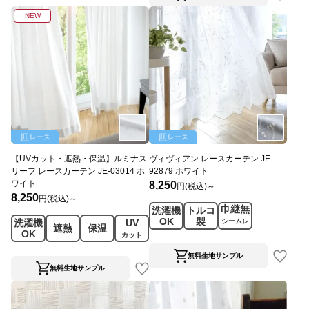
NEW
レース
レース
【UVカット・遮熱・保温】ルミナス
ヴィヴィアン レースカーテン JE-
リーフ レースカーテン JE-03014 ホ
92879 ホワイト
ワイト
8,250
円(税込)～
8,250
円(税込)～
巾継無
洗濯機
トルコ
OK
製
洗濯機
UV
シームレ
遮熱
保温
OK
ス
カット
無料生地サンプル
無料生地サンプル