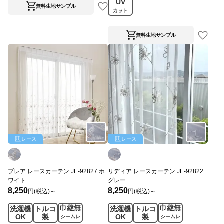
UV
無料生地サンプル
カット
無料生地サンプル
レース
レース
ブレア レースカーテン JE-92827 ホ
リディア レースカーテン JE-92822
ワイト
グレー
8,250
8,250
円(税込)～
円(税込)～
巾継無
巾継無
洗濯機
トルコ
洗濯機
トルコ
OK
製
OK
製
シームレ
シームレ