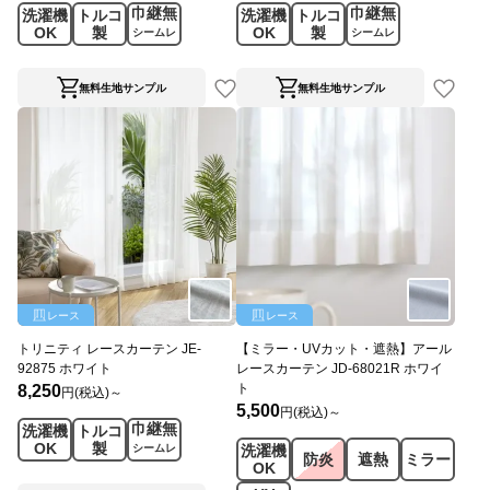
巾継無
巾継無
洗濯機
トルコ
洗濯機
トルコ
OK
製
OK
製
シームレ
シームレ
ス
ス
無料生地サンプル
無料生地サンプル
レース
レース
トリニティ レースカーテン JE-
【ミラー・UVカット・遮熱】アール
92875 ホワイト
レースカーテン JD-68021R ホワイ
ト
8,250
円(税込)～
5,500
円(税込)～
巾継無
洗濯機
トルコ
OK
製
シームレ
洗濯機
防炎
遮熱
ミラー
ス
OK