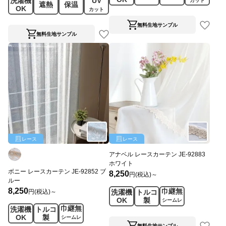
洗濯機
UV
カット
遮熱
保温
OK
カット
無料生地サンプル
無料生地サンプル
レース
レース
アナベル レースカーテン JE-92883
ホワイト
ボニー レースカーテン JE-92852 ブ
8,250
円(税込)～
ルー
8,250
巾継無
円(税込)～
洗濯機
トルコ
OK
製
シームレ
巾継無
洗濯機
トルコ
ス
OK
製
シームレ
ス
無料生地サンプル