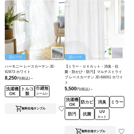
レース
レース
ハーモニー レースカーテン JE-
【ミラー・ＵＶカット・消臭・抗
92873 ホワイト
菌・防かび・防汚】マルチストライ
プ レースカーテン JD-68001 ホワイ
8,250
円(税込)～
ト
巾継無
5,500
洗濯機
トルコ
円(税込)～
OK
製
シームレ
ス
洗濯機
防カビ
消臭
ミラー
OK
無料生地サンプル
UV
防汚
抗菌
カット
無料生地サンプル