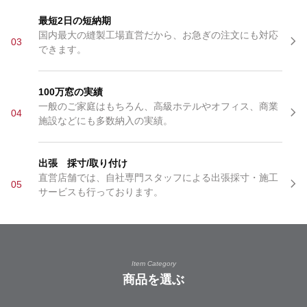
最短2日の短納期
国内最大の縫製工場直営だから、お急ぎの注文にも対応
03
できます。
100万窓の実績
一般のご家庭はもちろん、高級ホテルやオフィス、商業
04
施設などにも多数納入の実績。
出張 採寸/取り付け
直営店舗では、自社専門スタッフによる出張採寸・施工
05
サービスも行っております。
Item Category
商品を選ぶ