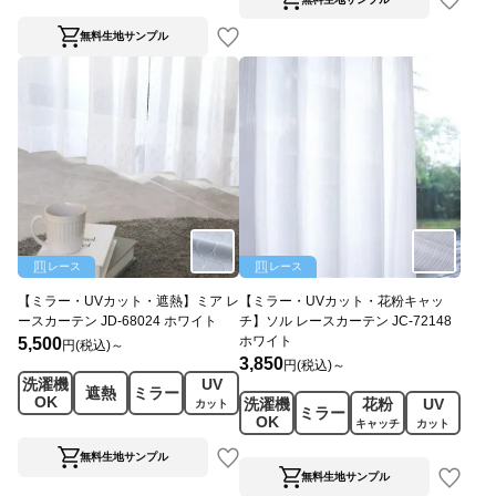
無料生地サンプル
レース
レース
【ミラー・UVカット・遮熱】ミア レ
【ミラー・UVカット・花粉キャッ
ースカーテン JD-68024 ホワイト
チ】ソル レースカーテン JC-72148
ホワイト
5,500
円(税込)～
3,850
円(税込)～
洗濯機
UV
遮熱
ミラー
OK
洗濯機
花粉
UV
カット
ミラー
OK
キャッチ
カット
無料生地サンプル
無料生地サンプル