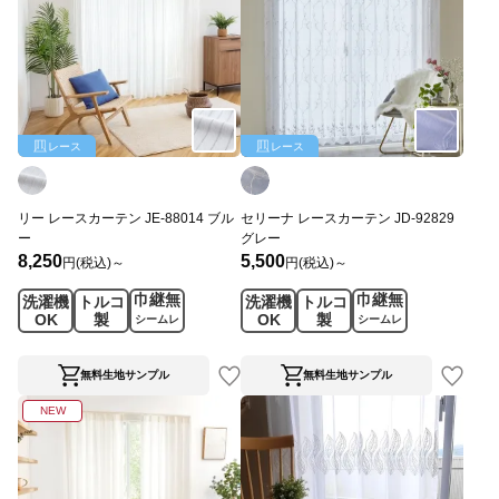
レース
レース
リー レースカーテン JE-88014 ブル
セリーナ レースカーテン JD-92829
ー
グレー
8,250
5,500
円(税込)～
円(税込)～
巾継無
巾継無
洗濯機
トルコ
洗濯機
トルコ
OK
製
OK
製
シームレ
シームレ
ス
ス
無料生地サンプル
無料生地サンプル
NEW