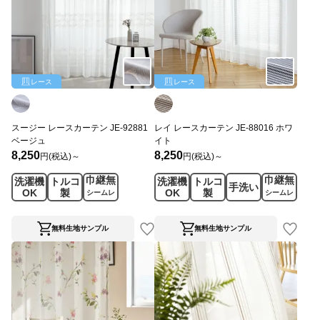
レース
レース
スージー レースカーテン JE-92881
レイ レースカーテン JE-88016 ホワ
ベージュ
イト
8,250
8,250
円(税込)～
円(税込)～
巾継無
巾継無
洗濯機
トルコ
洗濯機
トルコ
手洗い
OK
製
OK
製
シームレ
シームレ
ス
ス
無料生地サンプル
無料生地サンプル