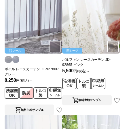
レース
レース
パルファン レースカーテン JD-
92865 ピンク
ボイル レースカーテン JE-92780R
5,500
円(税込)～
グレー
8,250
巾継無
円(税込)～
洗濯機
トルコ
OK
製
シームレ
巾継無
洗濯機
トルコ
ス
防炎
OK
製
シームレ
ス
無料生地サンプル
無料生地サンプル