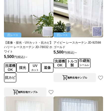
レース
レース
【遮像・採光・UVカット・抗カビ】
アイビー レースカーテン JD-92598
ハリー レースカーテン JD-78032 ホ
ゴールド
ワイト
5,500
円(税込)～
5,500
円(税込)～
巾継無
洗濯機
トルコ
OK
製
洗濯機
UV
シームレ
採光
遮像
OK
ス
カット
抗カビ
無料生地サンプル
無料生地サンプル