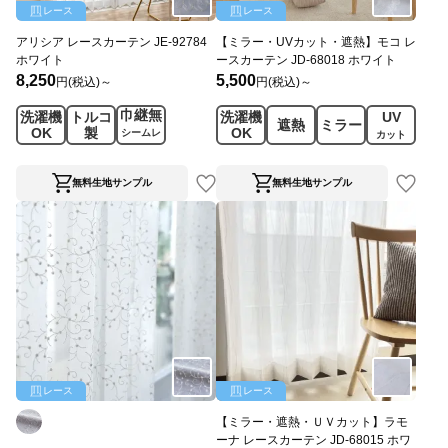
レース
レース
アリシア レースカーテン JE-92784
【ミラー・UVカット・遮熱】モコ レ
ホワイト
ースカーテン JD-68018 ホワイト
8,250
5,500
円(税込)～
円(税込)～
巾継無
洗濯機
トルコ
洗濯機
UV
遮熱
ミラー
OK
製
OK
シームレ
カット
ス
無料生地サンプル
無料生地サンプル
レース
レース
【ミラー・遮熱・ＵＶカット】ラモ
ーナ レースカーテン JD-68015 ホワ