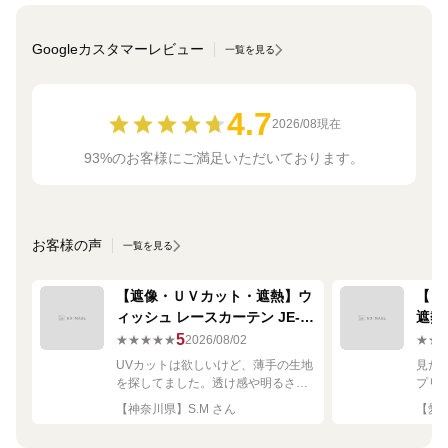
Googleカスタマーレビュー
一覧を見る
4.7
2026/08現在
93%のお客様にご満足いただいております。
お客様の声
一覧を見る
【遮像・ＵＶカット・遮熱】ウ
【ミ
ィッシュ レースカーテン JE-
遮熱
67249R シルバー
ーテン
5
★★★★★
2026/08/02
★★
UVカットは欲しいけど、薄手の生地
見た
を探してました。透け感や明るさも
プリ
ちょうど良く思った通りで満足で
れい
【神奈川県】S.M さん
【愛知
す。