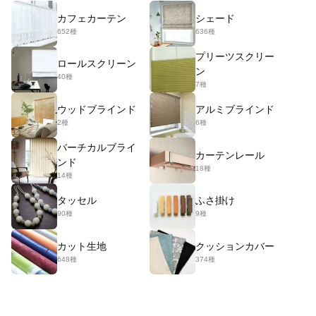
カフェカーテン
シェード
652種
636種
プリーツスクリー
ロールスクリーン
ン
40種
7種
ウッドブラインド
アルミブラインド
2種
6種
バーチカルブライ
カーテンレール
ンド
18種
14種
タッセル
ふさ掛け
90種
9種
カット生地
クッションカバー
648種
374種