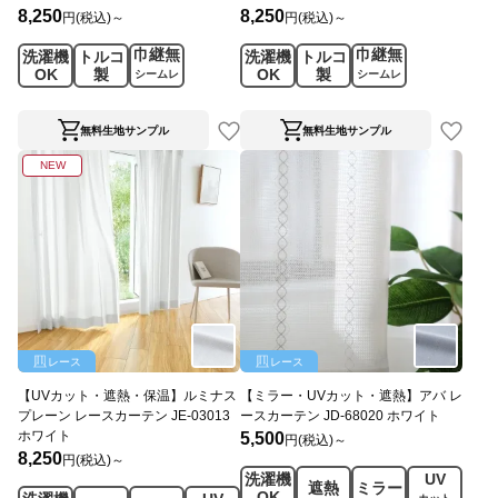
8,250
8,250
円(税込)～
円(税込)～
巾継無
巾継無
洗濯機
トルコ
洗濯機
トルコ
OK
製
OK
製
シームレ
シームレ
ス
ス
無料生地サンプル
無料生地サンプル
NEW
レース
レース
【UVカット・遮熱・保温】ルミナス
【ミラー・UVカット・遮熱】アバ レ
プレーン レースカーテン JE-03013
ースカーテン JD-68020 ホワイト
ホワイト
5,500
円(税込)～
8,250
円(税込)～
洗濯機
UV
遮熱
ミラー
OK