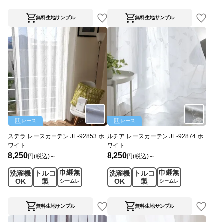
ス
ス
無料生地サンプル
無料生地サンプル
レース
レース
ステラ レースカーテン JE-92853 ホ
ルチア レースカーテン JE-92874 ホ
ワイト
ワイト
8,250
8,250
円(税込)～
円(税込)～
巾継無
巾継無
洗濯機
トルコ
洗濯機
トルコ
OK
製
OK
製
シームレ
シームレ
ス
ス
無料生地サンプル
無料生地サンプル