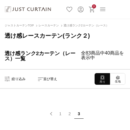
0
ジャストカーテンTOP
レースカーテン
透け感ランク2カーテン（レース）
透け感レースカーテン(ランク２)
透け感ランク2カーテン（レー
全83商品中40商品を
表示中
ス）一覧
絞り込み
並び替え
生地
吊り
1
2
3