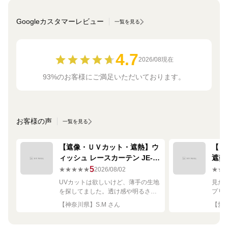
Googleカスタマーレビュー
一覧を見る
4.7
2026/08現在
93%のお客様にご満足いただいております。
お客様の声
一覧を見る
【遮像・ＵＶカット・遮熱】ウ
【ミ
ィッシュ レースカーテン JE-
遮熱
67249R シルバー
ーテン
5
★★★★★
2026/08/02
★★
UVカットは欲しいけど、薄手の生地
見た
を探してました。透け感や明るさも
プリ
ちょうど良く思った通りで満足で
れい
【神奈川県】S.M さん
【愛知
す。