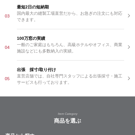
最短2日の短納期
国内最大の縫製工場直営だから、お急ぎの注文にも対応
03
できます。
100万窓の実績
一般のご家庭はもちろん、高級ホテルやオフィス、商業
04
施設などにも多数納入の実績。
出張 採寸/取り付け
直営店舗では、自社専門スタッフによる出張採寸・施工
05
サービスも行っております。
Item Category
商品を選ぶ