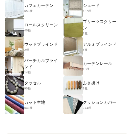
カフェカーテン
シェード
653種
637種
プリーツスクリー
ロールスクリーン
ン
40種
7種
ウッドブラインド
アルミブラインド
2種
6種
バーチカルブライ
カーテンレール
ンド
18種
14種
タッセル
ふさ掛け
90種
9種
カット生地
クッションカバー
649種
374種