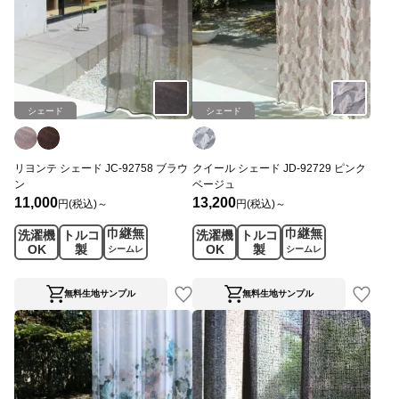
シェード
シェード
リヨンテ シェード JC-92758 ブラウ
クイール シェード JD-92729 ピンク
ン
ベージュ
11,000
13,200
円(税込)～
円(税込)～
巾継無
巾継無
洗濯機
トルコ
洗濯機
トルコ
OK
製
OK
製
シームレ
シームレ
ス
ス
無料生地サンプル
無料生地サンプル