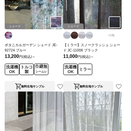
シェード
シェード
+
2
色
ボタニカルガーデン シェード JE-
【ミラー】スノークラッシュ シェー
92724 ブルー
ド JC-11006 ブラック
13,200
11,000
円(税込)～
円(税込)～
巾継無
洗濯機
トルコ
洗濯機
ミラー
OK
製
OK
シームレ
ス
無料生地サンプル
無料生地サンプル