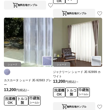
OK
無料生地サンプル
無料生地サンプル
シェード
シェード
ジャクリーン シェード JE-92899 ホ
ワイト
カスカータ シェード JE-92683 グレ
13,200
円(税込)～
ー
13,200
巾継無
円(税込)～
洗濯機
トルコ
OK
製
シームレ
巾継無
洗濯機
トルコ
ス
OK
製
シームレ
ス
無料生地サンプル