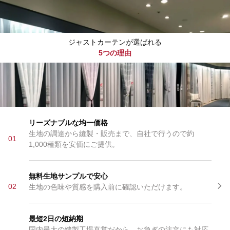
ジャストカーテンが選ばれる
5つの理由
リーズナブルな均一価格
生地の調達から縫製・販売まで、自社で行うので約
01
1,000種類を安価にご提供。
無料生地サンプルで安心
02
生地の色味や質感を購入前に確認いただけます。
最短2日の短納期
国内最大の縫製工場直営だから、お急ぎの注文にも対応