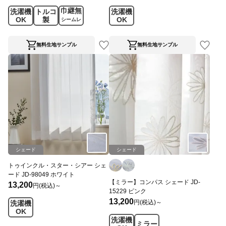
巾継無
洗濯機
トルコ
洗濯機
OK
製
OK
シームレ
ス
無料生地サンプル
無料生地サンプル
シェード
シェード
トゥインクル・スター・シアー シェ
ード JD-98049 ホワイト
【ミラー】コンパス シェード JD-
13,200
円(税込)～
15229 ピンク
13,200
円(税込)～
洗濯機
OK
洗濯機
ミラー