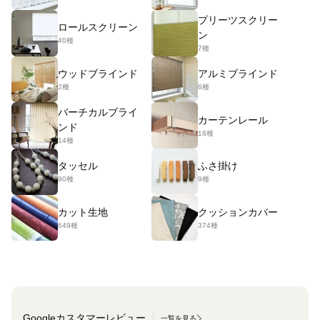
プリーツスクリー
ロールスクリーン
ン
40種
7種
ウッドブラインド
アルミブラインド
2種
6種
バーチカルブライ
カーテンレール
ンド
18種
14種
タッセル
ふさ掛け
90種
9種
カット生地
クッションカバー
649種
374種
Googleカスタマーレビュー
一覧を見る