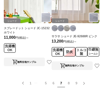
シェード
シェード
スプレードット シェード JC-15232
ホワイト
サラサ シェード JE-92688R ピンク
11,000
円(税込)～
13,200
円(税込)～
洗濯機
巾継無
洗濯機
トルコ
OK
防炎
OK
製
シームレ
ス
無料生地サンプル
無料生地サンプル
...
1
5
6
7
8
9