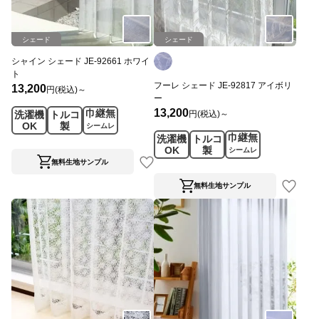
シェード
シェード
シャイン シェード JE-92661 ホワイ
ト
フーレ シェード JE-92817 アイボリ
13,200
円(税込)～
ー
13,200
巾継無
円(税込)～
洗濯機
トルコ
OK
製
シームレ
巾継無
洗濯機
トルコ
ス
OK
製
シームレ
ス
無料生地サンプル
無料生地サンプル