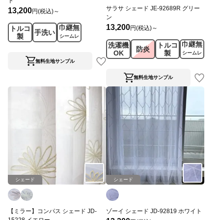
ト
サラサ シェード JE-92689R グリー
13,200
円(税込)～
ン
13,200
巾継無
円(税込)～
トルコ
手洗い
製
シームレ
巾継無
洗濯機
トルコ
ス
防炎
OK
製
シームレ
ス
無料生地サンプル
無料生地サンプル
シェード
シェード
【ミラー】コンパス シェード JD-
ゾーイ シェード JD-92819 ホワイト