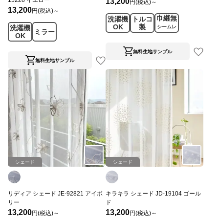
15228 イエロー
13,200
円(税込)～
13,200
円(税込)～
巾継無
洗濯機
トルコ
OK
製
洗濯機
シームレ
ミラー
OK
ス
無料生地サンプル
無料生地サンプル
シェード
シェード
リディア シェード JE-92821 アイボ
キラキラ シェード JD-19104 ゴール
リー
ド
13,200
13,200
円(税込)～
円(税込)～