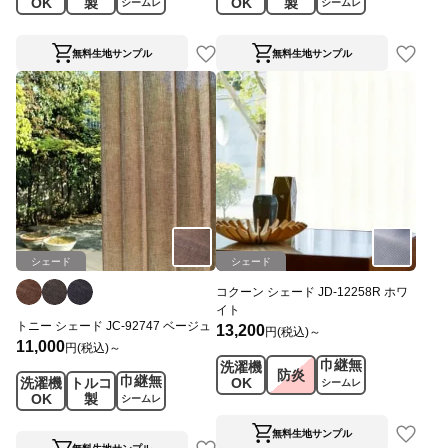
OK
製
OK
製
シームレ
シームレ
ス
ス
無料生地サンプル
無料生地サンプル
シェード
シェード
コクーン シェード JD-12258R ホワ
イト
トニー シェード JC-92747 ベージュ
13,200
円(税込)～
11,000
円(税込)～
巾継無
洗濯機
防炎
巾継無
洗濯機
トルコ
OK
シームレ
OK
製
シームレ
ス
ス
無料生地サンプル