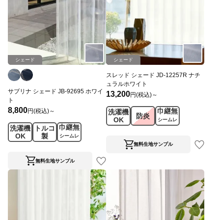
シェード
シェード
スレッド シェード JD-12257R ナチ
ュラルホワイト
サブリナ シェード JB-92695 ホワイ
13,200
円(税込)～
ト
8,800
巾継無
円(税込)～
洗濯機
防炎
OK
シームレ
巾継無
洗濯機
トルコ
ス
OK
製
シームレ
ス
無料生地サンプル
無料生地サンプル