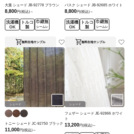
大葉 シェード JB-92778 ブラウン
バスク シェード JB-92685 ホワイト
8,800
8,800
円(税込)～
円(税込)～
巾継無
巾継無
洗濯機
トルコ
洗濯機
トルコ
OK
製
OK
製
シームレ
シームレ
ス
ス
無料生地サンプル
無料生地サンプル
シェード
シェード
フェザー シェード JE-92866 ホワイ
ト
トニー シェード JC-92750 ブラック
13,200
円(税込)～
11,000
円(税込)～