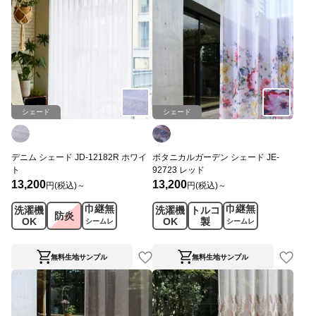
シェード
シェード
デニム シェード JD-12182R ホワイ
ボタニカルガーデン シェード JE-
ト
92723 レッド
13,200
13,200
円(税込)～
円(税込)～
巾継無
巾継無
洗濯機
洗濯機
トルコ
防炎
OK
OK
製
シームレ
シームレ
ス
ス
無料生地サンプル
無料生地サンプル