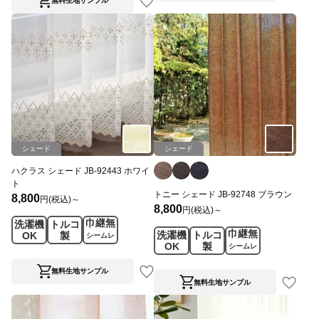
無料生地サンプル
シェード
シェード
ハクラス シェード JB-92443 ホワイ
ト
トニー シェード JB-92748 ブラウン
8,800
円(税込)～
8,800
円(税込)～
巾継無
洗濯機
トルコ
巾継無
洗濯機
トルコ
OK
製
シームレ
OK
製
シームレ
ス
ス
無料生地サンプル
無料生地サンプル