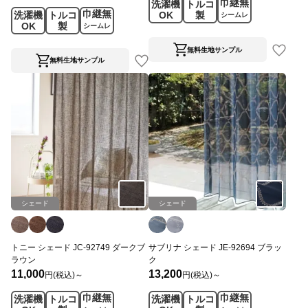
巾継無
洗濯機
トルコ
巾継無
洗濯機
トルコ
OK
製
シームレ
OK
製
シームレ
ス
ス
無料生地サンプル
無料生地サンプル
シェード
シェード
トニー シェード JC-92749 ダークブ
サブリナ シェード JE-92694 ブラッ
ラウン
ク
11,000
13,200
円(税込)～
円(税込)～
巾継無
巾継無
洗濯機
トルコ
洗濯機
トルコ