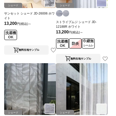
シェード
シェード
サンセット シェード JD-26006 ホワ
イト
ストライプムジ シェード JD-
13,200
円(税込)～
12188R ホワイト
13,200
円(税込)～
洗濯機
OK
巾継無
洗濯機
防炎
OK
シームレ
ス
無料生地サンプル
無料生地サンプル
シェード
シェード