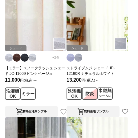
シェード
シェード
+
2
色
【ミラー】スノークラッシュ シェー
ストライプムジ シェード JD-
ド JC-11009 ピンクベージュ
12190R ナチュラルホワイト
11,000
13,200
円(税込)～
円(税込)～
巾継無
洗濯機
洗濯機
ミラー
防炎
OK
OK
シームレ
ス
無料生地サンプル
無料生地サンプル