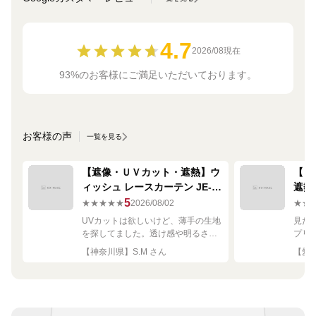
4.7
2026/08現在
93%のお客様にご満足いただいております。
お客様の声
一覧を見る
【遮像・ＵＶカット・遮熱】ウ
【ミ
ィッシュ レースカーテン JE-
遮熱
67249R シルバー
ーテン
5
★★★★★
2026/08/02
★★
UVカットは欲しいけど、薄手の生地
見た
を探してました。透け感や明るさも
プリ
ちょうど良く思った通りで満足で
れい
【神奈川県】S.M さん
【愛知
す。