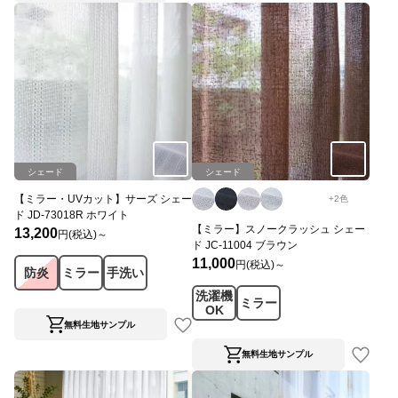
シェード
シェード
【ミラー・UVカット】サーズ シェー
+
2
色
ド JD-73018R ホワイト
【ミラー】スノークラッシュ シェー
13,200
円(税込)～
ド JC-11004 ブラウン
11,000
円(税込)～
防炎
ミラー
手洗い
洗濯機
ミラー
OK
無料生地サンプル
無料生地サンプル