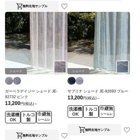
無料生地サンプル
シェード
シェード
ガーベラデイジー シェード JE-
サブリナ シェード JE-92693 ブルー
92732 ピンク
13,200
円(税込)～
13,200
円(税込)～
巾継無
洗濯機
トルコ
巾継無
OK
製
洗濯機
トルコ
シームレ
OK
製
ス
シームレ
ス
無料生地サンプル
無料生地サンプル